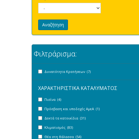
Αναζήτηση
Φιλτράρισμα:
Δυνατότητα Κρατήσεων (7)
ΧΑΡΑΚΤΗΡΙΣΤΙΚΑ ΚΑΤΑΛΥΜΑΤΟΣ
Πισίνα (4)
Πρόσβαση και υποδοχές ΑμεΑ (1)
Δεκτά τα κατοικίδια (31)
Κλιματισμός (83)
Θέα στη θάλασσα (54)