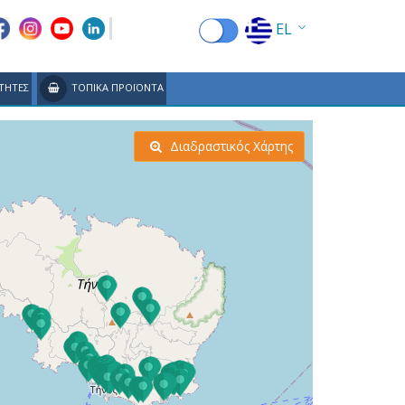
EL
EN
ΤΗΤΕΣ
ΤΟΠΙΚΑ ΠΡΟΪΟΝΤΑ
FR
DE
Διαδραστικός Χάρτης
IT
ES
RU
CN