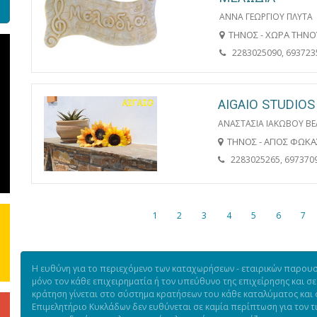
ΑΝΝΑ ΓΕΩΡΓΙΟΥ ΠΛΥΤΑ
ΤΗΝΟΣ - ΧΩΡΑ ΤΗΝΟ
2283025090, 693723
AIGAIO STUDIOS
ΑΝΑΣΤΑΣΙΑ ΙΑΚΩΒΟΥ Β
ΤΗΝΟΣ - ΑΓΙΟΣ ΦΩΚΑ
2283025265, 697370
1
2
3
4
5
6
7
Η ευθύνη για το περιεχόμενο των καταχωρήσεων - εταιρικών παρουσι
μόνο τον κάθε επιχειρηματία ή τον υπεύθυνο της επιχείρησης και σε
κράτηση γίνεται στο σύστημα κρατήσεων του κάθε καταλύματος και ό
Επιμελητήριο Κυκλάδων δεν ευθύνεται σε καμία περίπτωση για τον 