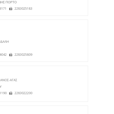
ΝΝΗΣ ΠΟΡΤΟ
3171
2283025183
ΙΔΑΛΗ
4042
2283025809
ΠΑΝΟΣ-ΑΓΑΣ
Υ
1190
2283022200