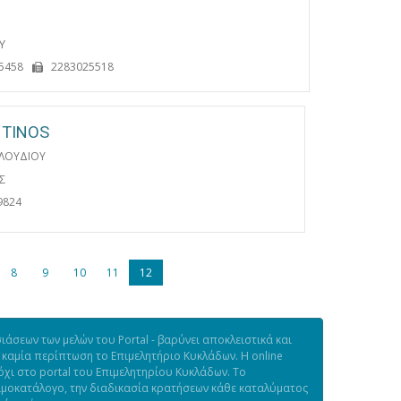
Υ
5458
2283025518
 TINOS
ΕΛΟΥΔΙΟΥ
Σ
9824
8
9
10
11
12
άσεων των μελών του Portal - βαρύνει αποκλειστικά και
 καμία περίπτωση το Επιμελητήριο Κυκλάδων. Η online
χι στο portal του Επιμελητηρίου Κυκλάδων. Το
τιμοκατάλογο, την διαδικασία κρατήσεων κάθε καταλύματος