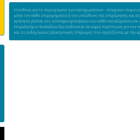
Η ευθύνη για το περιεχόμενο των καταχωρήσεων - εταιρικών παρουσι
μόνο τον κάθε επιχειρηματία ή τον υπεύθυνο της επιχείρησης και σε
κράτηση γίνεται στο σύστημα κρατήσεων του κάθε καταλύματος και ό
Επιμελητήριο Κυκλάδων δεν ευθύνεται σε καμία περίπτωση για τον 
και τις ενδεχόμενες ηλεκτρονικές πληρωμές που σχετίζονται με την κ