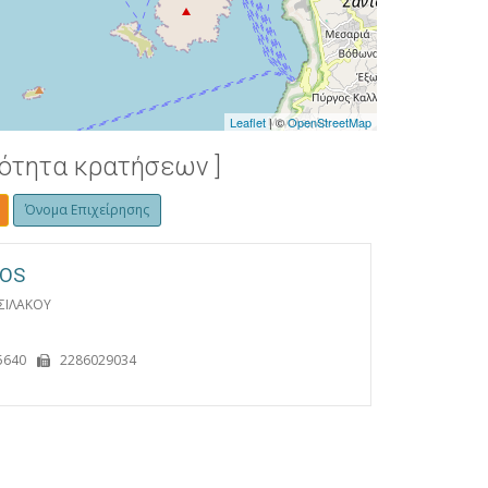
Leaflet
| ©
OpenStreetMap
τότητα κρατήσεων ]
Όνομα Επιχείρησης
IOS
ΣΙΛΑΚΟΥ
5640
2286029034