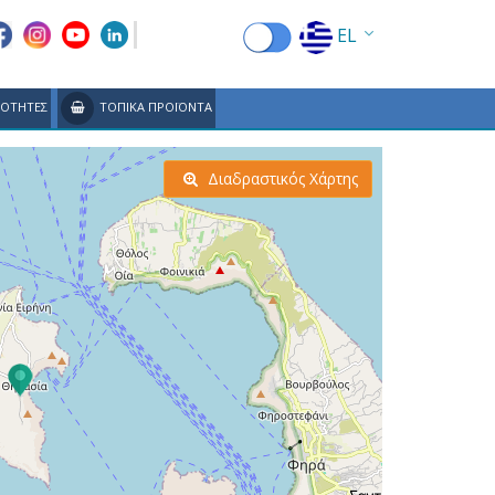
EL
EN
ΙΟΤΗΤΕΣ
ΤΟΠΙΚΑ ΠΡΟΪΟΝΤΑ
FR
DE
Διαδραστικός Χάρτης
IT
ES
RU
CN