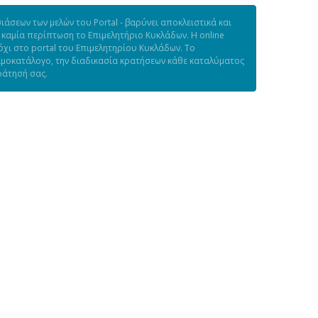
άσεων των μελών του Portal - βαρύνει αποκλειστικά και
 καμία περίπτωση το Επιμελητήριο Κυκλάδων. Η online
χι στο portal του Επιμελητηρίου Κυκλάδων. Το
τιμοκατάλογο, την διαδικασία κρατήσεων κάθε καταλύματος
ράτησή σας.