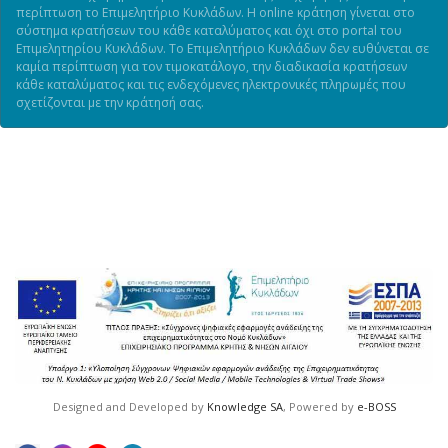
περίπτωση το Επιμελητήριο Κυκλάδων. Η online κράτηση γίνεται στο
σύστημα κρατήσεων του κάθε καταλύματος και όχι στο portal του
Επιμελητηρίου Κυκλάδων. Το Επιμελητήριο Κυκλάδων δεν ευθύνεται σε
καμία περίπτωση για τον τιμοκατάλογο, την διαδικασία κρατήσεων
κάθε καταλύματος και τις ενδεχόμενες ηλεκτρονικές πληρωμές που
σχετίζονται με την κράτησή σας.
Designed and Developed by
Knowledge SA
, Powered by
e-BOSS