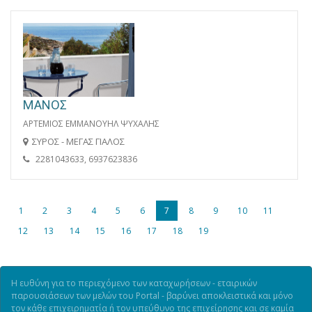
ΜΑΝΟΣ
ΑΡΤΕΜΙΟΣ ΕΜΜΑΝΟΥΗΛ ΨΥΧΑΛΗΣ
ΣΥΡΟΣ - ΜΕΓΑΣ ΓΙΑΛΟΣ
2281043633, 6937623836
1
2
3
4
5
6
7
8
9
10
11
12
13
14
15
16
17
18
19
Η ευθύνη για το περιεχόμενο των καταχωρήσεων - εταιρικών
παρουσιάσεων των μελών του Portal - βαρύνει αποκλειστικά και μόνο
τον κάθε επιχειρηματία ή τον υπεύθυνο της επιχείρησης και σε καμία