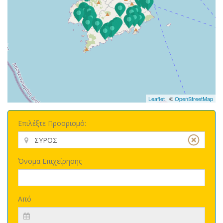
Leaflet
| ©
OpenStreetMap
Επιλέξτε Προορισμό:
Όνομα Επιχείρησης
Από