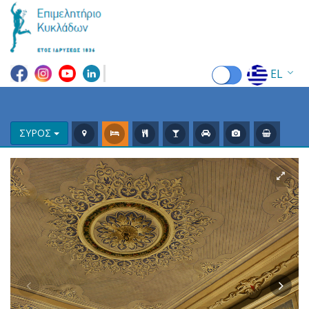
EL
EN
FR
ΣΥΡΟΣ
DE
IT
ES
RU
CN