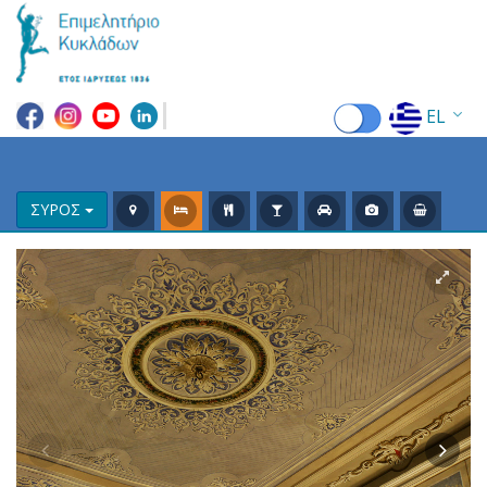
EL
EN
FR
ΣΥΡΟΣ
DE
IT
ES
RU
CN