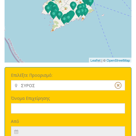
Leaflet
| ©
OpenStreetMap
Επιλέξτε Προορισμό:
Όνομα Επιχείρησης
Από