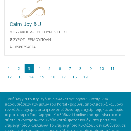
Calm Joy & J
ΜΟΥΖΑΚΗΣ Δ-ΓΟΥΣΓΟΥΝΕΛΗ Ε Ι.Κ.Ε
ΣΥΡΟΣ - ΕΡΜΟΥΠΟΛΗ
6980294024
1
2
3
4
5
6
7
8
9
10
11
12
13
14
15
16
17
18
19
Η ευθύνη για το περιεχόμενο των καταχωρήσεων - εταιρικών
παρουσιάσεων των μελών του Portal - βαρύνει αποκλειστικά και μόνο
τον κάθε επιχειρηματία ή τον υπεύθυνο της επιχείρησης και σε καμία
περίπτωση το Επιμελητήριο Κυκλάδων. Η online κράτηση γίνεται στο
σύστημα κρατήσεων του κάθε καταλύματος και όχι στο portal του
Επιμελητηρίου Κυκλάδων. Το Επιμελητήριο Κυκλάδων δεν ευθύνεται σε
καμία περίπτωση για τον τιμοκατάλογο, την διαδικασία κρατήσεων