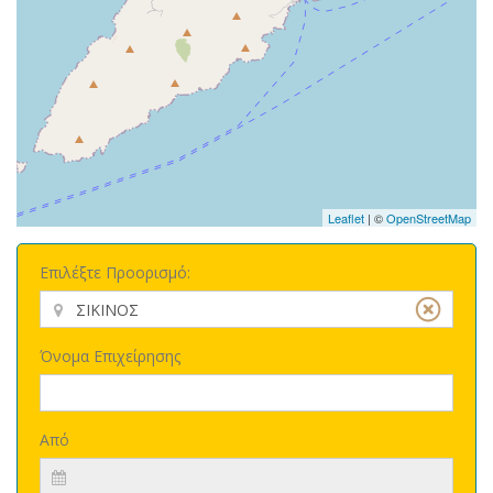
Leaflet
| ©
OpenStreetMap
Επιλέξτε Προορισμό:
Όνομα Επιχείρησης
Από