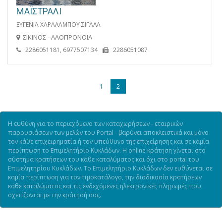
ΜΑΪΣΤΡΑΛΙ
ΕΥΓΕΝΙΑ ΧΑΡΑΛΑΜΠΟΥ ΣΙΓΑΛΑ
ΣΙΚΙΝΟΣ - ΑΛΟΠΡΟΝΟΙΑ
2286051181, 6977507134
2286051087
1
2
Η ευθύνη για το περιεχόμενο των καταχωρήσεων - εταιρικών
παρουσιάσεων των μελών του Portal - βαρύνει αποκλειστικά και μόνο
τον κάθε επιχειρηματία ή τον υπεύθυνο της επιχείρησης και σε καμία
περίπτωση το Επιμελητήριο Κυκλάδων. Η online κράτηση γίνεται στο
σύστημα κρατήσεων του κάθε καταλύματος και όχι στο portal του
Επιμελητηρίου Κυκλάδων. Το Επιμελητήριο Κυκλάδων δεν ευθύνεται σε
καμία περίπτωση για τον τιμοκατάλογο, την διαδικασία κρατήσεων
κάθε καταλύματος και τις ενδεχόμενες ηλεκτρονικές πληρωμές που
σχετίζονται με την κράτησή σας.