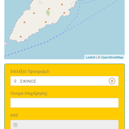
Leaflet
| ©
OpenStreetMap
Επιλέξτε Προορισμό:
Όνομα Επιχείρησης
Από