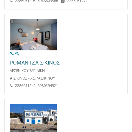
2286051305, 6948409566
2286051271
ΡΟΜΑΝΤΖΑ ΣΙΚΙΝΟΣ
ΑΡΣΕΝΙΚΟΥ ΕΛΠΙΝΙΚΗ
ΣΙΚΙΝΟΣ - ΧΩΡΑ ΣΙΚΙΝΟΥ
2286051242, 6980594921