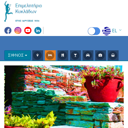
EL
EN
FR
ΣΙΦΝΟΣ
DE
IT
ES
RU
CN