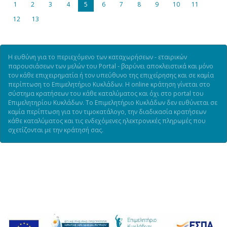
1
2
3
4
5
6
7
8
9
10
11
12
13
Η ευθύνη για το περιεχόμενο των καταχωρήσεων - εταιρικών
παρουσιάσεων των μελών του Portal - βαρύνει αποκλειστικά και μόνο
τον κάθε επιχειρηματία ή τον υπεύθυνο της επιχείρησης και σε καμία
περίπτωση το Επιμελητήριο Κυκλάδων. Η online κράτηση γίνεται στο
σύστημα κρατήσεων του κάθε καταλύματος και όχι στο portal του
Επιμελητηρίου Κυκλάδων. Το Επιμελητήριο Κυκλάδων δεν ευθύνεται σε
καμία περίπτωση για τον τιμοκατάλογο, την διαδικασία κρατήσεων
κάθε καταλύματος και τις ενδεχόμενες ηλεκτρονικές πληρωμές που
σχετίζονται με την κράτησή σας.