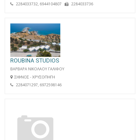
2284033732, 6944104807
2284033736
ROUBINA STUDIOS
ΒΑΡΒΑΡΑ ΝΙΚΟΛΑΟΥ ΓΑΛΙΦΟΥ
ΣΙΦΝΟΣ - ΧΡΥΣΟΠΗΓΗ
2284071297, 6972598146