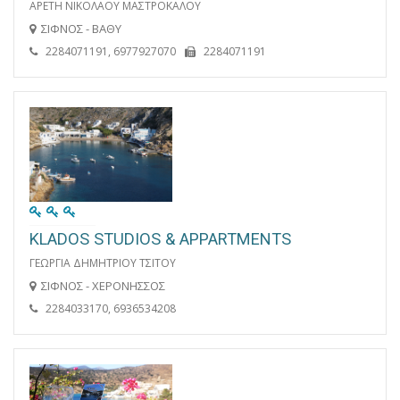
ΑΡΕΤΗ ΝΙΚΟΛΑΟΥ ΜΑΣΤΡΟΚΑΛΟΥ
ΣΙΦΝΟΣ - ΒΑΘΥ
2284071191, 6977927070
2284071191
KLADOS STUDIOS & APPARTMENTS
ΓΕΩΡΓΙΑ ΔΗΜΗΤΡΙΟΥ ΤΣΙΤΟΥ
ΣΙΦΝΟΣ - ΧΕΡΟΝΗΣΣΟΣ
2284033170, 6936534208