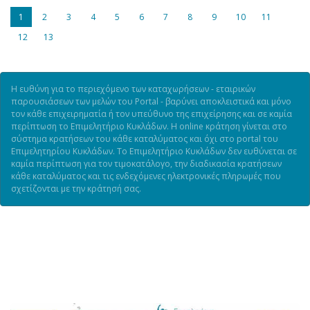
1
2
3
4
5
6
7
8
9
10
11
12
13
Η ευθύνη για το περιεχόμενο των καταχωρήσεων - εταιρικών
παρουσιάσεων των μελών του Portal - βαρύνει αποκλειστικά και μόνο
τον κάθε επιχειρηματία ή τον υπεύθυνο της επιχείρησης και σε καμία
περίπτωση το Επιμελητήριο Κυκλάδων. Η online κράτηση γίνεται στο
σύστημα κρατήσεων του κάθε καταλύματος και όχι στο portal του
Επιμελητηρίου Κυκλάδων. Το Επιμελητήριο Κυκλάδων δεν ευθύνεται σε
καμία περίπτωση για τον τιμοκατάλογο, την διαδικασία κρατήσεων
κάθε καταλύματος και τις ενδεχόμενες ηλεκτρονικές πληρωμές που
σχετίζονται με την κράτησή σας.