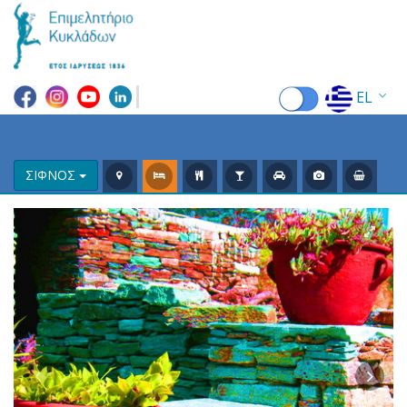
EL
EN
FR
ΣΙΦΝΟΣ
DE
IT
ES
RU
CN