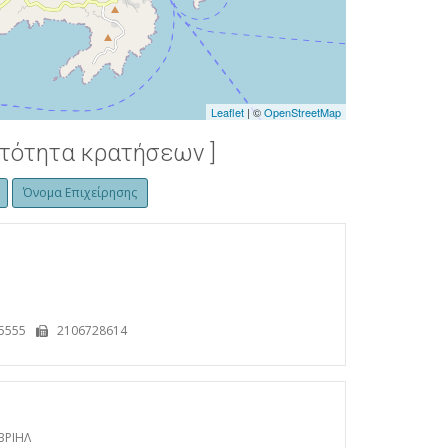
Leaflet
| ©
OpenStreetMap
ατότητα κρατήσεων ]
Όνομα Επιχείρησης
5555
2106728614
ΒΡΙΗΛ