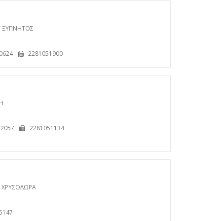
 ΞΥΠΝΗΤΟΣ
0624
2281051900
Η
72057
2281051134
Υ ΧΡΥΣΟΛΩΡΑ
5147