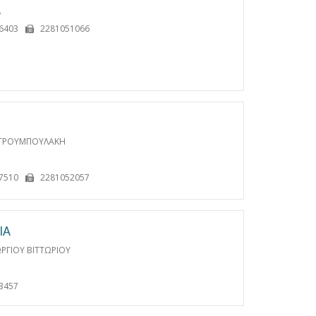
Α
6403
2281051066
ΣΤΡΟΥΜΠΟΥΛΑΚΗ
7510
2281052057
IA
ΡΓΙΟΥ ΒΙΤΤΩΡΙΟΥ
3457