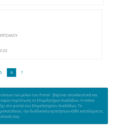
ΜΠΙΤΣΑΚΟΥ
3123
5
6
7
άσεων των μελών του Portal - βαρύνει αποκλειστικά και
 καμία περίπτωση το Επιμελητήριο Κυκλάδων. Η online
χι στο portal του Επιμελητηρίου Κυκλάδων. Το
τιμοκατάλογο, την διαδικασία κρατήσεων κάθε καταλύματος
ράτησή σας.