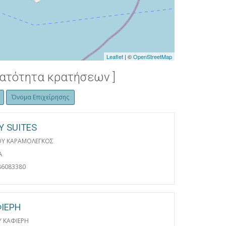
Leaflet
| ©
OpenStreetMap
νατότητα κρατήσεων ]
Όνομα Επιχείρησης
Y SUITES
ΟΥ ΚΑΡΑΜΟΛΕΓΚΟΣ
Α
86083380
ΦΙΕΡΗ
Υ ΚΑΦΙΕΡΗ