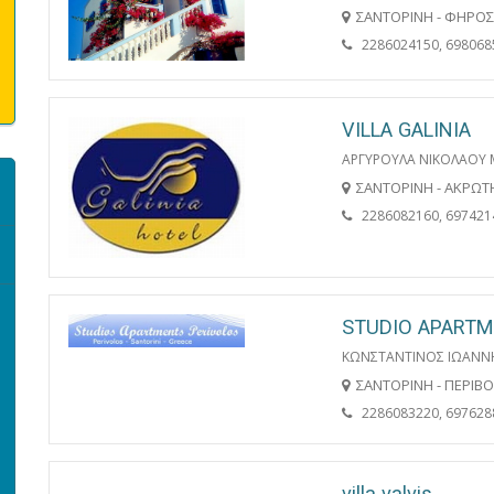
ΣΑΝΤΟΡΙΝΗ - ΦΗΡΟ
2286024150, 698068
VILLA GALINIA
ΑΡΓΥΡΟΥΛΑ ΝΙΚΟΛΑΟΥ 
ΣΑΝΤΟΡΙΝΗ - ΑΚΡΩΤ
2286082160, 697421
STUDIO APARTM
ΚΩΝΣΤΑΝΤΙΝΟΣ ΙΩΑΝΝ
ΣΑΝΤΟΡΙΝΗ - ΠΕΡΙΒ
2286083220, 697628
villa valvis