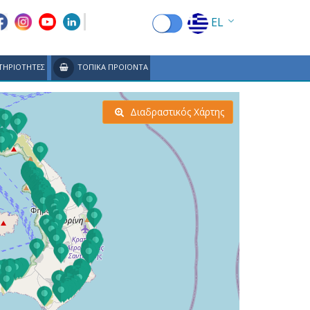
EL
EN
ΤΗΡΙΟΤΗΤΕΣ
ΤΟΠΙΚΑ ΠΡΟΪΟΝΤΑ
FR
DE
Διαδραστικός Χάρτης
IT
ES
RU
CN