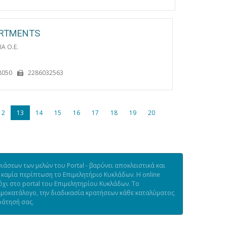
ARTMENTS
Α Ο.Ε.
8050
2286032563
12
13
14
15
16
17
18
19
20
άσεων των μελών του Portal - βαρύνει αποκλειστικά και
 καμία περίπτωση το Επιμελητήριο Κυκλάδων. Η online
χι στο portal του Επιμελητηρίου Κυκλάδων. Το
τιμοκατάλογο, την διαδικασία κρατήσεων κάθε καταλύματος
ράτησή σας.