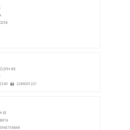
Σ
Α
0258
ΣΩΠΗ ΙΚΕ
Σ
2240
2286031221
Α ΕΕ
ΒΙΓΛΙ
06945756869