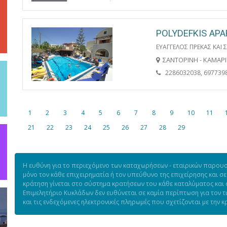
POLYDEFKIS AP
ΕΥΑΓΓΕΛΟΣ ΠΡΕΚΑΣ ΚΑΙ ΣΙ
ΣΑΝΤΟΡΙΝΗ - ΚΑΜΑΡΙ
2286032038, 697739
1
2
3
4
5
6
7
8
9
10
11
21
22
23
24
25
26
27
28
29
Η ευθύνη για το περιεχόμενο των καταχωρήσεων - εταιρικών παρουσι
μόνο τον κάθε επιχειρηματία ή τον υπεύθυνο της επιχείρησης και σε
κράτηση γίνεται στο σύστημα κρατήσεων του κάθε καταλύματος και ό
Επιμελητήριο Κυκλάδων δεν ευθύνεται σε καμία περίπτωση για τον 
και τις ενδεχόμενες ηλεκτρονικές πληρωμές που σχετίζονται με την κ