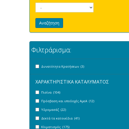
Αναζήτηση
Φιλτράρισμα:
Δυνατότητα Κρατήσεων (3)
ΧΑΡΑΚΤΗΡΙΣΤΙΚΑ ΚΑΤΑΛΥΜΑΤΟΣ
Πισίνα (104)
Πρόσβαση και υποδοχές ΑμεΑ (12)
Υδρομασάζ (22)
Δεκτά τα κατοικίδια (41)
Κλιματισμός (175)