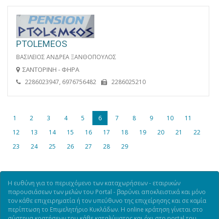
PTOLEMEOS
ΒΑΣΙΛΕΙΟΣ ΑΝΔΡΕΑ ΞΑΝΘΟΠΟΥΛΟΣ
ΣΑΝΤΟΡΙΝΗ - ΦΗΡΑ
2286023947, 6976756482
2286025210
1
2
3
4
5
6
7
8
9
10
11
12
13
14
15
16
17
18
19
20
21
22
23
24
25
26
27
28
29
Η ευθύνη για το περιεχόμενο των καταχωρήσεων - εταιρικών
παρουσιάσεων των μελών του Portal - βαρύνει αποκλειστικά και μόνο
τον κάθε επιχειρηματία ή τον υπεύθυνο της επιχείρησης και σε καμία
περίπτωση το Επιμελητήριο Κυκλάδων. Η online κράτηση γίνεται στο
σύστημα κρατήσεων του κάθε καταλύματος και όχι στο portal του