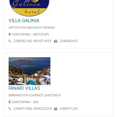
VILLA GALINIA
ΑΡΓΥΡΟΥΛΑ ΝΙΚΟΛΑΟΥ ΜΠΑΙΚΑ
ΣΑΝΤΟΡΙΝΗ - ΑΚΡΩΤΗΡΙ
2286082160, 6974214555
2286082633
FANARI VILLAS
ΕΜΜΑΝΟΥΗΛ ΙΩΑΝΝΟΥ ΔΑΡΖΕΝΤΑ
ΣΑΝΤΟΡΙΝΗ - ΟΙΑ
2286071008, 6944322329
2286071235