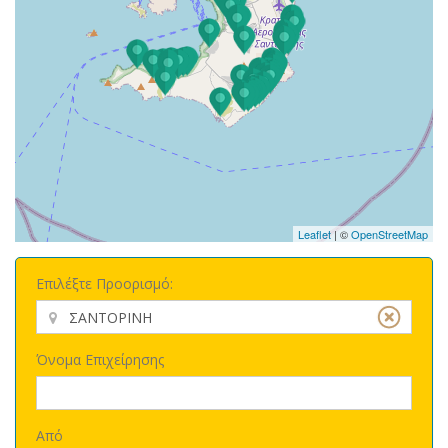
Leaflet
| ©
OpenStreetMap
Επιλέξτε Προορισμό:
Όνομα Επιχείρησης
Από