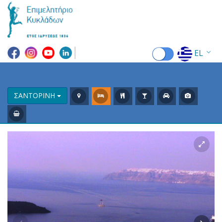
EL
EN
FR
ΣΑΝΤΟΡΙΝΗ
DE
IT
ES
RU
CN