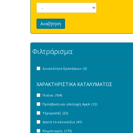
Αναζήτηση
Φιλτράρισμα:
Δυνατότητα Κρατήσεων (3)
ΧΑΡΑΚΤΗΡΙΣΤΙΚΑ ΚΑΤΑΛΥΜΑΤΟΣ
Πισίνα (104)
Πρόσβαση και υποδοχές ΑμεΑ (12)
Υδρομασάζ (22)
Δεκτά τα κατοικίδια (41)
Κλιματισμός (175)