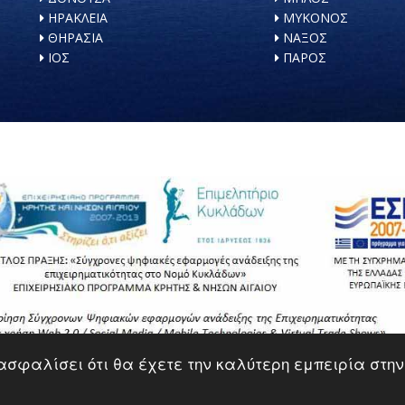
ΗΡΑΚΛΕΙΑ
ΜΥΚΟΝΟΣ
ΘΗΡΑΣΙΑ
ΝΑΞΟΣ
ΙΟΣ
ΠΑΡΟΣ
διασφαλίσει ότι θα έχετε την καλύτερη εμπειρία στη
Designed and Developed by
Knowledge SA
, Powered by
e-BOSS