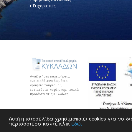
Ευχαριστίες
Αναζητήστε επιχειρήσεις,
ενοικιαζόμενα δωμάτια,
γραφεία τουρισμού,
εστιατόρια, καφέ μπαρ, τοπικά
προϊόντα στις Κυκλάδες.
Αυτή η ιστοσελίδα χρησιμοποιεί cookies για να 
περισσότερα κάντε κλικ
εδώ.