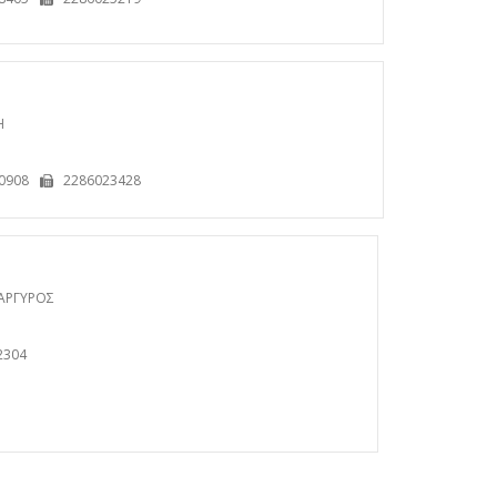
Η
0908
2286023428
ΑΡΓΥΡΟΣ
2304