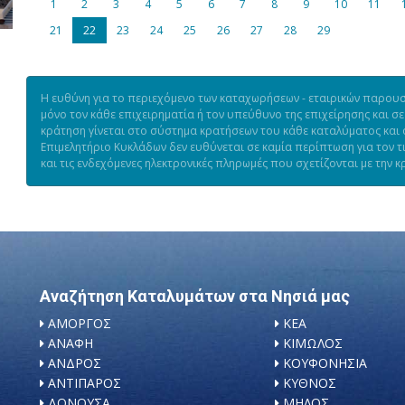
1
2
3
4
5
6
7
8
9
10
11
21
22
23
24
25
26
27
28
29
Η ευθύνη για το περιεχόμενο των καταχωρήσεων - εταιρικών παρουσι
μόνο τον κάθε επιχειρηματία ή τον υπεύθυνο της επιχείρησης και σε
κράτηση γίνεται στο σύστημα κρατήσεων του κάθε καταλύματος και ό
Επιμελητήριο Κυκλάδων δεν ευθύνεται σε καμία περίπτωση για τον 
και τις ενδεχόμενες ηλεκτρονικές πληρωμές που σχετίζονται με την κ
Αναζήτηση Καταλυμάτων στα Νησιά μας
ΑΜΟΡΓΟΣ
ΚΕΑ
ΑΝΑΦΗ
ΚΙΜΩΛΟΣ
ΑΝΔΡΟΣ
ΚΟΥΦΟΝΗΣΙΑ
ΑΝΤΙΠΑΡΟΣ
ΚΥΘΝΟΣ
ΔΟΝΟΥΣΑ
ΜΗΛΟΣ