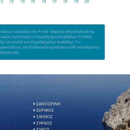
12
13
14
15
16
17
18
19
20
άσεων των μελών του Portal - βαρύνει αποκλειστικά και
 καμία περίπτωση το Επιμελητήριο Κυκλάδων. Η online
χι στο portal του Επιμελητηρίου Κυκλάδων. Το
τιμοκατάλογο, την διαδικασία κρατήσεων κάθε καταλύματος
ράτησή σας.
ΣΑΝΤΟΡΙΝΗ
ΣΕΡΙΦΟΣ
ΣΙΚΙΝΟΣ
ΣΙΦΝΟΣ
ΣΥΡΟΣ