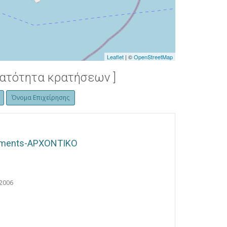
Leaflet
| ©
OpenStreetMap
νατότητα κρατήσεων ]
Όνομα Επιχείρησης
rtments-ΑΡΧΟΝΤΙΚΟ
2006