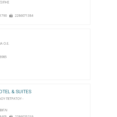
ΤΣΙΠΗΣ
1790
2286071384
Α Ο.Ε.
Ι
8985
OTEL & SUITES
ΛΟΥ ΠΕΤΡΑΤΟΥ -
ΒΙΓΛΙ
8405
2286025219