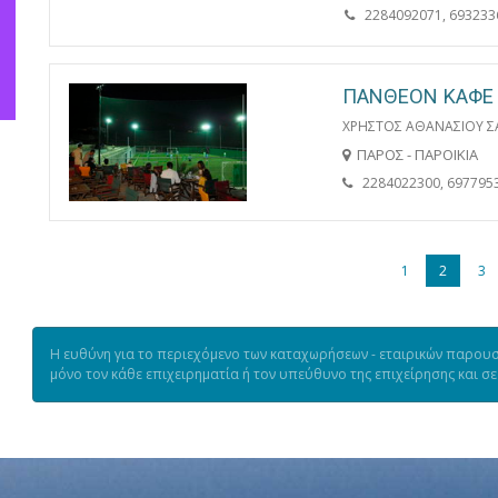
2284092071, 693233
ΠΑΝΘΕΟΝ ΚΑΦΕ
ΧΡΗΣΤΟΣ ΑΘΑΝΑΣΙΟΥ Σ
ΠΑΡΟΣ - ΠΑΡΟΙΚΙΑ
2284022300, 697795
1
2
3
Η ευθύνη για το περιεχόμενο των καταχωρήσεων - εταιρικών παρουσι
μόνο τον κάθε επιχειρηματία ή τον υπεύθυνο της επιχείρησης και σ