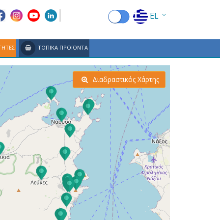
EL
EN
ΤΗΤΕΣ
ΤΟΠΙΚΑ ΠΡΟΪΟΝΤΑ
FR
DE
Διαδραστικός Χάρτης
IT
ES
RU
CN