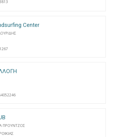
3813
dsurfing Center
ΛΟΥΡΙΔΗΣ
Η
1267
ΥΛΛΟΓΗ
84052246
UB
ΔΑ ΠΡΟΥΝΤΖΟΣ
ΡΟΙΚΙΑΣ