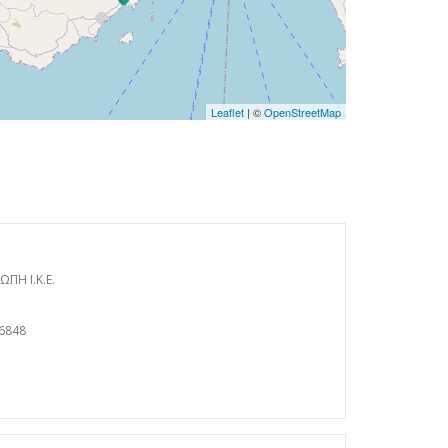
Leaflet
| ©
OpenStreetMap
Η Ι.Κ.Ε.
6848