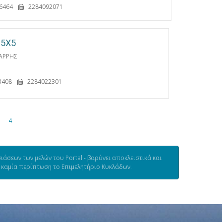
6464
2284092071
 5Χ5
ΑΡΡΗΣ
3408
2284022301
4
άσεων των μελών του Portal - βαρύνει αποκλειστικά και
ε καμία περίπτωση το Επιμελητήριο Κυκλάδων.