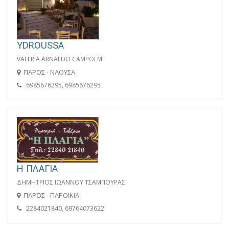
YDROUSSA
VALERIA ARNALDO CAMPOLMI
ΠΑΡΟΣ - ΝΑΟΥΣΑ
6985676295, 6985676295
Η ΠΛΑΓΙΑ
ΔΗΜΗΤΡΙΟΣ ΙΩΑΝΝΟΥ ΤΣΑΜΠΟΥΡΑΣ
ΠΑΡΟΣ - ΠΑΡΟΙΚΙΑ
2284021840, 69764073622