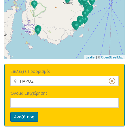
Leaflet
| ©
OpenStreetMap
Επιλέξτε Προορισμό:
Όνομα Επιχείρησης
Αναζήτηση