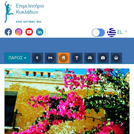
EL
EN
FR
ΠΑΡΟΣ
DE
IT
ES
RU
CN