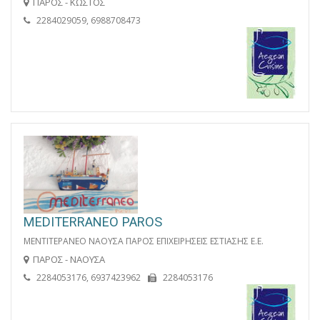
ΠΑΡΟΣ - ΚΩΣΤΟΣ
2284029059, 6988708473
MEDITERRANEO PAROS
ΜΕΝΤΙΤΕΡΑΝΕΟ ΝΑΟΥΣΑ ΠΑΡΟΣ ΕΠΙΧΕΙΡΗΣΕΙΣ ΕΣΤΙΑΣΗΣ Ε.Ε.
ΠΑΡΟΣ - ΝΑΟΥΣΑ
2284053176, 6937423962
2284053176