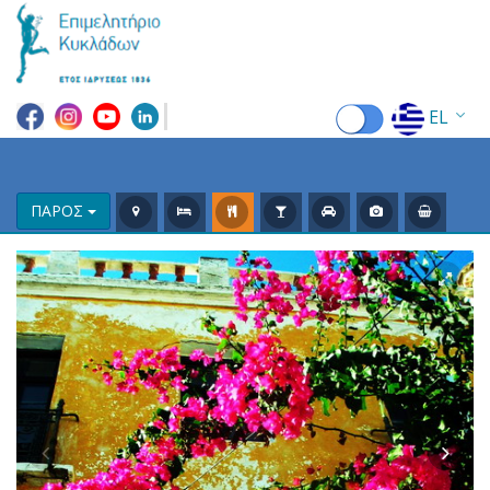
EL
EN
FR
ΠΑΡΟΣ
DE
IT
ES
RU
CN