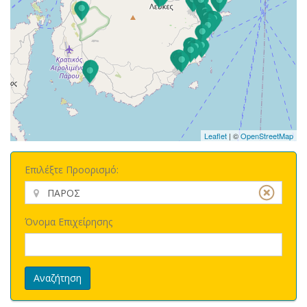
Leaflet
| ©
OpenStreetMap
Επιλέξτε Προορισμό:
Όνομα Επιχείρησης
Αναζήτηση