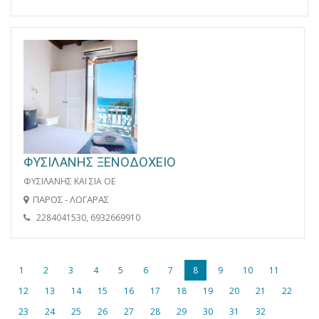
ΦΥΣΙΛΑΝΗΣ ΞΕΝΟΔΟΧΕΙΟ
ΦΥΣΙΛΑΝΗΣ ΚΑΙ ΣΙΑ ΟΕ
ΠΑΡΟΣ - ΛΟΓΑΡΑΣ
2284041530, 6932669910
1
2
3
4
5
6
7
8
9
10
11
12
13
14
15
16
17
18
19
20
21
22
23
24
25
26
27
28
29
30
31
32