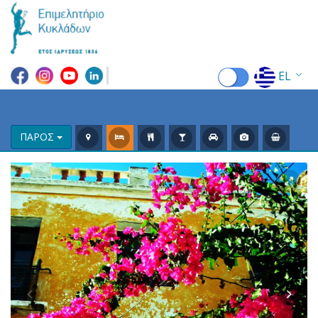
EL
EN
FR
ΠΑΡΟΣ
DE
IT
ES
RU
CN