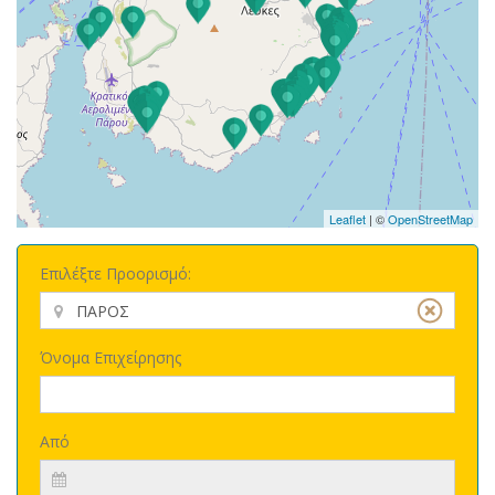
Leaflet
| ©
OpenStreetMap
Επιλέξτε Προορισμό:
Όνομα Επιχείρησης
Από