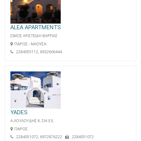
ALEA APARTMENTS
ΣΙΜΟΣ ΑΡΙΣΤΕΙΔΗ ΒΑΡΡΙΑΣ
ΠΑΡΟΣ - ΝΑΟΥΣΑ
2284055112, 6932606444
YADES
Α.ΛΟΥΛΟΥΔΗΣ Κ. ΣΙΑ Ε.Ε.
ΠΑΡΟΣ
2284051072, 6972876222
2284051072