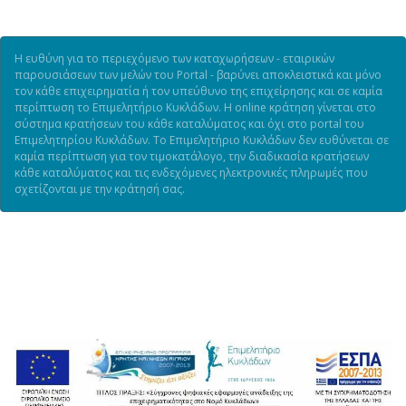
Η ευθύνη για το περιεχόμενο των καταχωρήσεων - εταιρικών
παρουσιάσεων των μελών του Portal - βαρύνει αποκλειστικά και μόνο
τον κάθε επιχειρηματία ή τον υπεύθυνο της επιχείρησης και σε καμία
περίπτωση το Επιμελητήριο Κυκλάδων. Η online κράτηση γίνεται στο
σύστημα κρατήσεων του κάθε καταλύματος και όχι στο portal του
Επιμελητηρίου Κυκλάδων. Το Επιμελητήριο Κυκλάδων δεν ευθύνεται σε
καμία περίπτωση για τον τιμοκατάλογο, την διαδικασία κρατήσεων
κάθε καταλύματος και τις ενδεχόμενες ηλεκτρονικές πληρωμές που
σχετίζονται με την κράτησή σας.