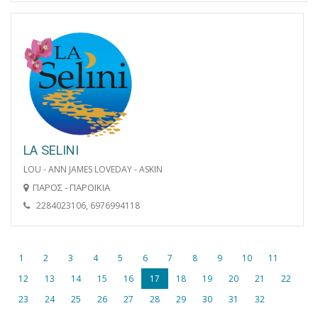
LA SELINI
LOU - ANN JAMES LOVEDAY - ASKIN
ΠΑΡΟΣ - ΠΑΡΟΙΚΙΑ
2284023106, 6976994118
1
2
3
4
5
6
7
8
9
10
11
12
13
14
15
16
17
18
19
20
21
22
23
24
25
26
27
28
29
30
31
32