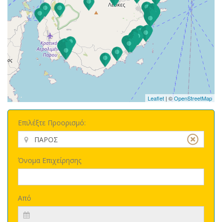
Leaflet
| ©
OpenStreetMap
Επιλέξτε Προορισμό:
Όνομα Επιχείρησης
Από