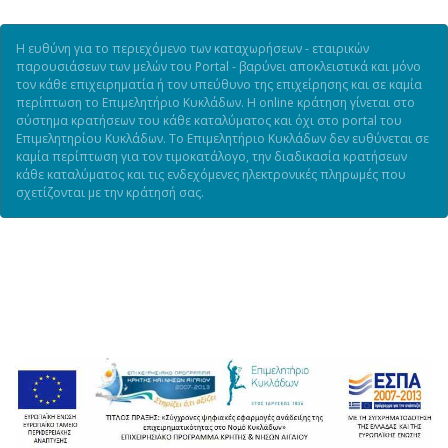
Η ευθύνη για το περιεχόμενο των καταχωρήσεων - εταιρικών
παρουσιάσεων των μελών του Portal - βαρύνει αποκλειστικά και μόνο
τον κάθε επιχειρηματία ή τον υπεύθυνο της επιχείρησης και σε καμία
περίπτωση το Επιμελητήριο Κυκλάδων. Η online κράτηση γίνεται στο
σύστημα κρατήσεων του κάθε καταλύματος και όχι στο portal του
Επιμελητηρίου Κυκλάδων. Το Επιμελητήριο Κυκλάδων δεν ευθύνεται σε
καμία περίπτωση για τον τιμοκατάλογο, την διαδικασία κρατήσεων
κάθε καταλύματος και τις ενδεχόμενες ηλεκτρονικές πληρωμές που
σχετίζονται με την κράτησή σας.