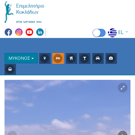
EL
EN
FR
ΜΥΚΟΝΟΣ
DE
IT
ES
RU
CN