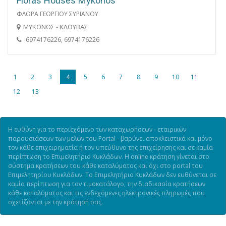
Floras Houses Mykonos
ΦΛΩΡΑ ΓΕΩΡΓΙΟΥ ΣΥΡΙΑΝΟΥ
ΜΥΚΟΝΟΣ - ΚΛΟΥΒΑΣ
6974176226, 6974176226
1
2
3
4
5
6
7
8
9
10
11
12
13
Η ευθύνη για το περιεχόμενο των καταχωρήσεων - εταιρικών
παρουσιάσεων των μελών του Portal - βαρύνει αποκλειστικά και μόνο
τον κάθε επιχειρηματία ή τον υπεύθυνο της επιχείρησης και σε καμία
περίπτωση το Επιμελητήριο Κυκλάδων. Η online κράτηση γίνεται στο
σύστημα κρατήσεων του κάθε καταλύματος και όχι στο portal του
Επιμελητηρίου Κυκλάδων. Το Επιμελητήριο Κυκλάδων δεν ευθύνεται σε
καμία περίπτωση για τον τιμοκατάλογο, την διαδικασία κρατήσεων
κάθε καταλύματος και τις ενδεχόμενες ηλεκτρονικές πληρωμές που
σχετίζονται με την κράτησή σας.