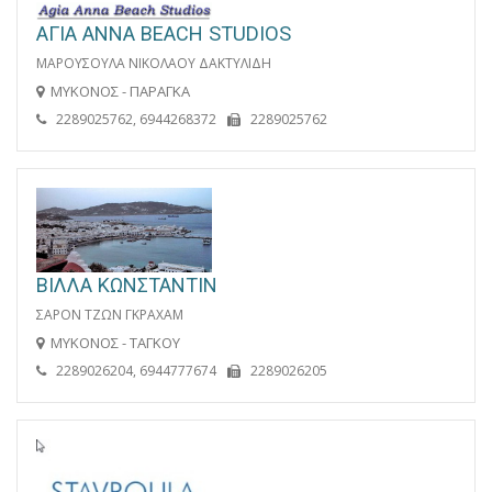
AΓIA ANNA BEACH STUDIOS
ΜΑΡΟΥΣΟΥΛΑ ΝΙΚΟΛΑΟΥ ΔΑΚΤΥΛΙΔΗ
ΜΥΚΟΝΟΣ - ΠΑΡΑΓΚΑ
2289025762, 6944268372
2289025762
ΒΙΛΛΑ ΚΩΝΣΤΑΝΤΙΝ
ΣΑΡΟΝ ΤΖΩΝ ΓΚΡΑΧΑΜ
ΜΥΚΟΝΟΣ - ΤΑΓΚΟΥ
2289026204, 6944777674
2289026205