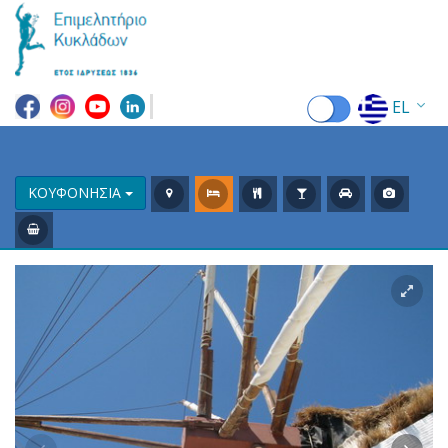
EL
EN
FR
ΚΟΥΦΟΝΗΣΙΑ
DE
IT
ES
RU
CN