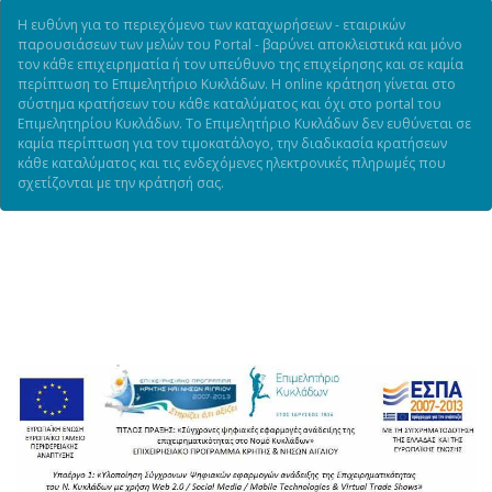
Η ευθύνη για το περιεχόμενο των καταχωρήσεων - εταιρικών
παρουσιάσεων των μελών του Portal - βαρύνει αποκλειστικά και μόνο
τον κάθε επιχειρηματία ή τον υπεύθυνο της επιχείρησης και σε καμία
περίπτωση το Επιμελητήριο Κυκλάδων. Η online κράτηση γίνεται στο
σύστημα κρατήσεων του κάθε καταλύματος και όχι στο portal του
Επιμελητηρίου Κυκλάδων. Το Επιμελητήριο Κυκλάδων δεν ευθύνεται σε
καμία περίπτωση για τον τιμοκατάλογο, την διαδικασία κρατήσεων
κάθε καταλύματος και τις ενδεχόμενες ηλεκτρονικές πληρωμές που
σχετίζονται με την κράτησή σας.