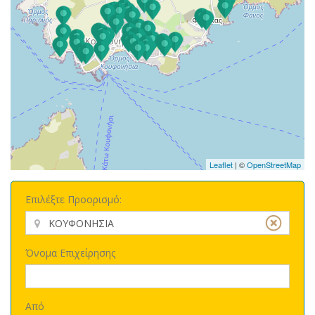
Leaflet
| ©
OpenStreetMap
Επιλέξτε Προορισμό:
Όνομα Επιχείρησης
Από