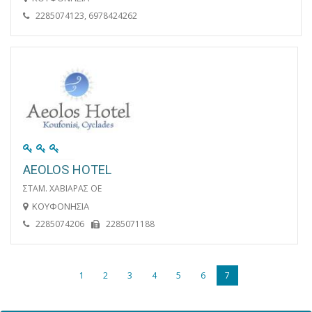
2285074123, 6978424262
AEOLOS HOTEL
ΣΤΑΜ. ΧΑΒΙΑΡΑΣ ΟΕ
ΚΟΥΦΟΝΗΣΙΑ
2285074206
2285071188
1
2
3
4
5
6
7