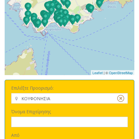
Leaflet
| ©
OpenStreetMap
Επιλέξτε Προορισμό:
Όνομα Επιχείρησης
Από