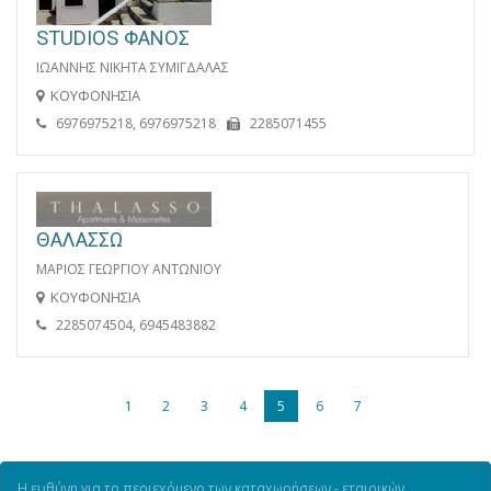
STUDIOS ΦΑΝΟΣ
ΙΩΑΝΝΗΣ ΝΙΚΗΤΑ ΣΥΜΙΓΔΑΛΑΣ
ΚΟΥΦΟΝΗΣΙΑ
6976975218, 6976975218
2285071455
ΘΑΛΑΣΣΩ
ΜΑΡΙΟΣ ΓΕΩΡΓΙΟΥ ΑΝΤΩΝΙΟΥ
ΚΟΥΦΟΝΗΣΙΑ
2285074504, 6945483882
1
2
3
4
5
6
7
Η ευθύνη για το περιεχόμενο των καταχωρήσεων - εταιρικών