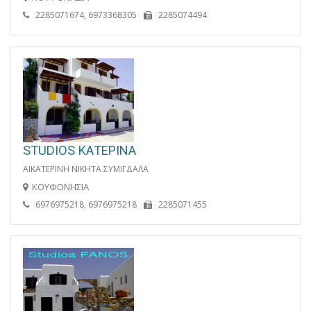
2285071674, 6973368305
2285074494
STUDIOS ΚΑΤΕΡΙΝΑ
ΑΙΚΑΤΕΡΙΝΗ ΝΙΚΗΤΑ ΣΥΜΙΓΔΑΛΑ
ΚΟΥΦΟΝΗΣΙΑ
6976975218, 6976975218
2285071455