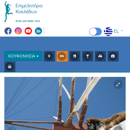
EL
EN
FR
ΚΟΥΦΟΝΗΣΙΑ
DE
IT
ES
RU
CN