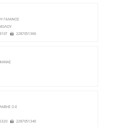
Υ ΓΑΛΑΝΟΣ
ΙΜΩΛΟΥ
3107
2287051360
 ΚΑΝΑΣ
ΚΛΑΒΗΣ Ο.Ε
5320
2287051340