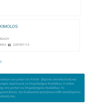
 KIMOLOS
ΙΜΩΛΟΥ
9034
2287051113
3
άσεων των μελών του Portal - βαρύνει αποκλειστικά και
 καμία περίπτωση το Επιμελητήριο Κυκλάδων. Η online
χι στο portal του Επιμελητηρίου Κυκλάδων. Το
τιμοκατάλογο, την διαδικασία κρατήσεων κάθε καταλύματος
ράτησή σας.