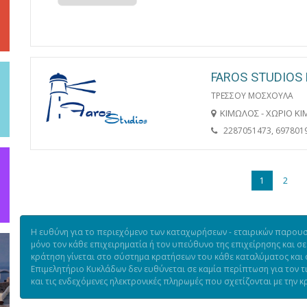
FAROS STUDIOS
ΤΡΕΣΣΟΥ ΜΟΣΧΟΥΛΑ
ΚΙΜΩΛΟΣ - ΧΩΡΙΟ Κ
2287051473, 697801
1
2
Η ευθύνη για το περιεχόμενο των καταχωρήσεων - εταιρικών παρουσι
μόνο τον κάθε επιχειρηματία ή τον υπεύθυνο της επιχείρησης και σε
κράτηση γίνεται στο σύστημα κρατήσεων του κάθε καταλύματος και ό
Επιμελητήριο Κυκλάδων δεν ευθύνεται σε καμία περίπτωση για τον 
και τις ενδεχόμενες ηλεκτρονικές πληρωμές που σχετίζονται με την κ