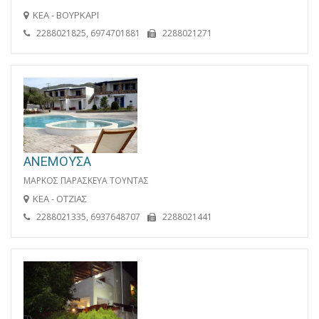
ΚΕΑ - ΒΟΥΡΚΑΡΙ
2288021825, 6974701881
2288021271
ΑΝΕΜΟΥΣΑ
ΜΑΡΚΟΣ ΠΑΡΑΣΚΕΥΑ ΤΟΥΝΤΑΣ
ΚΕΑ - ΟΤΖΙΑΣ
2288021335, 6937648707
2288021441