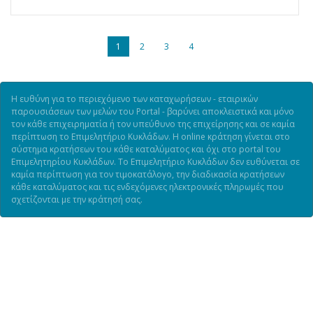
1
2
3
4
Η ευθύνη για το περιεχόμενο των καταχωρήσεων - εταιρικών
παρουσιάσεων των μελών του Portal - βαρύνει αποκλειστικά και μόνο
τον κάθε επιχειρηματία ή τον υπεύθυνο της επιχείρησης και σε καμία
περίπτωση το Επιμελητήριο Κυκλάδων. Η online κράτηση γίνεται στο
σύστημα κρατήσεων του κάθε καταλύματος και όχι στο portal του
Επιμελητηρίου Κυκλάδων. Το Επιμελητήριο Κυκλάδων δεν ευθύνεται σε
καμία περίπτωση για τον τιμοκατάλογο, την διαδικασία κρατήσεων
κάθε καταλύματος και τις ενδεχόμενες ηλεκτρονικές πληρωμές που
σχετίζονται με την κράτησή σας.