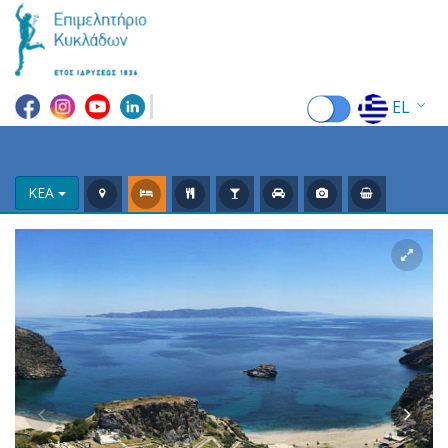
EL
EN
FR
ΚΕΑ
DE
IT
ES
RU
CN