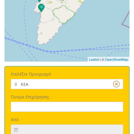
Leaflet
| ©
OpenStreetMap
Επιλέξτε Προορισμό:
Όνομα Επιχείρησης
Από