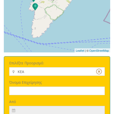
Leaflet
| ©
OpenStreetMap
Επιλέξτε Προορισμό:
Όνομα Επιχείρησης
Από