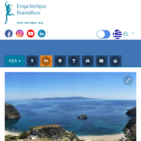
EL
EN
FR
ΚΕΑ
DE
IT
ES
RU
CN