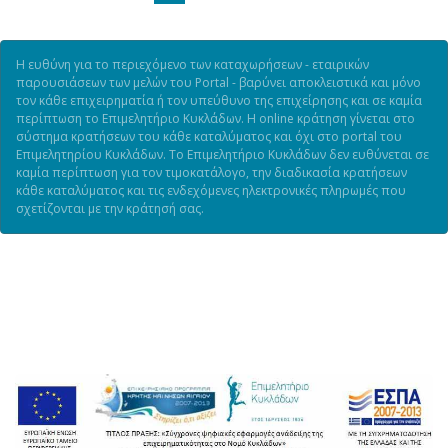
Η ευθύνη για το περιεχόμενο των καταχωρήσεων - εταιρικών
παρουσιάσεων των μελών του Portal - βαρύνει αποκλειστικά και μόνο
τον κάθε επιχειρηματία ή τον υπεύθυνο της επιχείρησης και σε καμία
περίπτωση το Επιμελητήριο Κυκλάδων. Η online κράτηση γίνεται στο
σύστημα κρατήσεων του κάθε καταλύματος και όχι στο portal του
Επιμελητηρίου Κυκλάδων. Το Επιμελητήριο Κυκλάδων δεν ευθύνεται σε
καμία περίπτωση για τον τιμοκατάλογο, την διαδικασία κρατήσεων
κάθε καταλύματος και τις ενδεχόμενες ηλεκτρονικές πληρωμές που
σχετίζονται με την κράτησή σας.