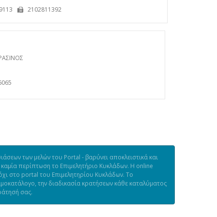
9113
2102811392
ΡΑΣΙΝΟΣ
6065
άσεων των μελών του Portal - βαρύνει αποκλειστικά και
 καμία περίπτωση το Επιμελητήριο Κυκλάδων. Η online
χι στο portal του Επιμελητηρίου Κυκλάδων. Το
τιμοκατάλογο, την διαδικασία κρατήσεων κάθε καταλύματος
ράτησή σας.