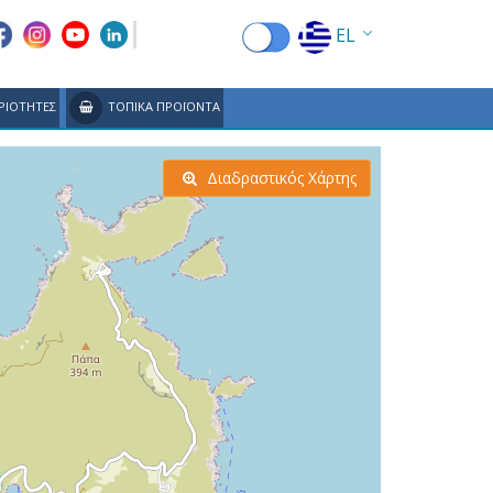
EL
EN
ΡΙΟΤΗΤΕΣ
ΤΟΠΙΚΑ ΠΡΟΪΟΝΤΑ
FR
DE
Διαδραστικός Χάρτης
IT
ES
RU
CN