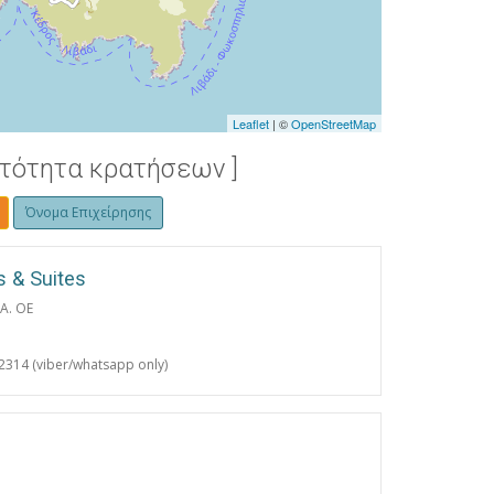
Leaflet
| ©
OpenStreetMap
ατότητα κρατήσεων ]
Όνομα Επιχείρησης
s & Suites
Α. ΟΕ
314 (viber/whatsapp only)