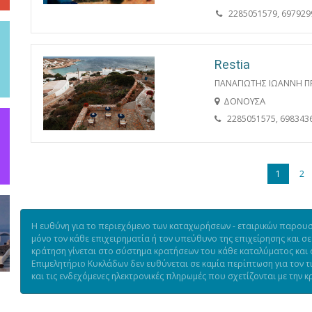
2285051579, 697929
Restia
ΠΑΝΑΓΙΩΤΗΣ ΙΩΑΝΝΗ Π
ΔΟΝΟΥΣΑ
2285051575, 698343
1
2
Η ευθύνη για το περιεχόμενο των καταχωρήσεων - εταιρικών παρουσι
μόνο τον κάθε επιχειρηματία ή τον υπεύθυνο της επιχείρησης και σε
κράτηση γίνεται στο σύστημα κρατήσεων του κάθε καταλύματος και ό
Επιμελητήριο Κυκλάδων δεν ευθύνεται σε καμία περίπτωση για τον 
και τις ενδεχόμενες ηλεκτρονικές πληρωμές που σχετίζονται με την κ