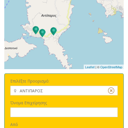
Leaflet
| ©
OpenStreetMap
Επιλέξτε Προορισμό:
Όνομα Επιχείρησης
Από