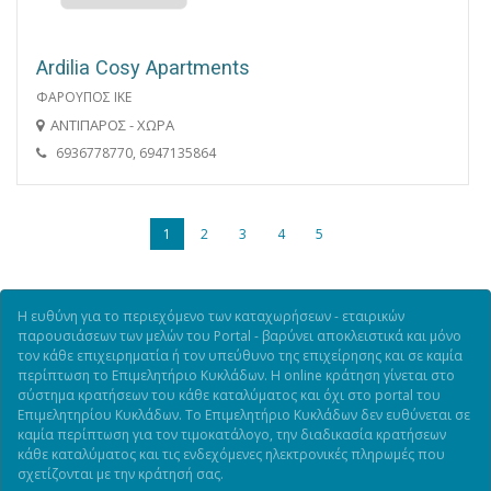
Ardilia Cosy Apartments
ΦΑΡΟΥΠΟΣ ΙΚΕ
ΑΝΤΙΠΑΡΟΣ - ΧΩΡΑ
6936778770, 6947135864
1
2
3
4
5
Η ευθύνη για το περιεχόμενο των καταχωρήσεων - εταιρικών
παρουσιάσεων των μελών του Portal - βαρύνει αποκλειστικά και μόνο
τον κάθε επιχειρηματία ή τον υπεύθυνο της επιχείρησης και σε καμία
περίπτωση το Επιμελητήριο Κυκλάδων. Η online κράτηση γίνεται στο
σύστημα κρατήσεων του κάθε καταλύματος και όχι στο portal του
Επιμελητηρίου Κυκλάδων. Το Επιμελητήριο Κυκλάδων δεν ευθύνεται σε
καμία περίπτωση για τον τιμοκατάλογο, την διαδικασία κρατήσεων
κάθε καταλύματος και τις ενδεχόμενες ηλεκτρονικές πληρωμές που
σχετίζονται με την κράτησή σας.