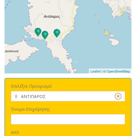
Leaflet
| ©
OpenStreetMap
Επιλέξτε Προορισμό:
Όνομα Επιχείρησης
Από