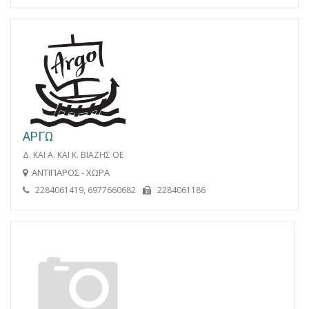
ΑΡΓΩ
Δ. ΚΑΙ Α. ΚΑΙ Κ. ΒΙΑΖΗΣ ΟΕ
ΑΝΤΙΠΑΡΟΣ - ΧΩΡΑ
2284061419, 6977660682
2284061186