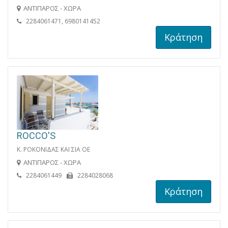
ΑΝΤΙΠΑΡΟΣ - ΧΩΡΑ
2284061471, 6980141452
Κράτηση
ROCCO'S
K. ΡΟΚΟΝΙΔΑΣ ΚΑΙ ΣΙΑ ΟΕ
ΑΝΤΙΠΑΡΟΣ - ΧΩΡΑ
2284061449
2284028068
Κράτηση