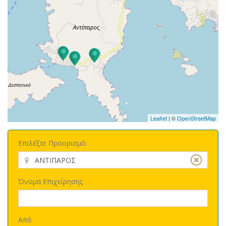
Leaflet
| ©
OpenStreetMap
Επιλέξτε Προορισμό:
Όνομα Επιχείρησης
Από