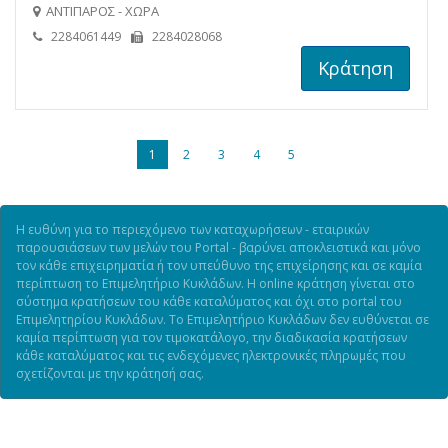
ΑΝΤΙΠΑΡΟΣ - ΧΩΡΑ
2284061449
2284028068
Κράτηση
1
2
3
4
5
Η ευθύνη για το περιεχόμενο των καταχωρήσεων - εταιρικών
παρουσιάσεων των μελών του Portal - βαρύνει αποκλειστικά και μόνο
τον κάθε επιχειρηματία ή τον υπεύθυνο της επιχείρησης και σε καμία
περίπτωση το Επιμελητήριο Κυκλάδων. Η online κράτηση γίνεται στο
σύστημα κρατήσεων του κάθε καταλύματος και όχι στο portal του
Επιμελητηρίου Κυκλάδων. Το Επιμελητήριο Κυκλάδων δεν ευθύνεται σε
καμία περίπτωση για τον τιμοκατάλογο, την διαδικασία κρατήσεων
κάθε καταλύματος και τις ενδεχόμενες ηλεκτρονικές πληρωμές που
σχετίζονται με την κράτησή σας.