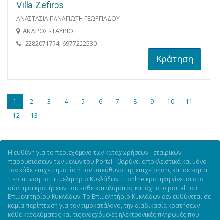
Villa Zefiros
ΑΝΑΣΤΑΣΙΑ ΠΑΝΑΓΙΩΤΗ ΓΕΩΡΓΙΑΔΟΥ
ΑΝΔΡΟΣ - ΓΑΥΡΙΟ
2282071774, 6977222530
Κράτηση
1
2
3
4
5
6
7
8
9
10
11
12
13
Η ευθύνη για το περιεχόμενο των καταχωρήσεων - εταιρικών
παρουσιάσεων των μελών του Portal - βαρύνει αποκλειστικά και μόνο
τον κάθε επιχειρηματία ή τον υπεύθυνο της επιχείρησης και σε καμία
περίπτωση το Επιμελητήριο Κυκλάδων. Η online κράτηση γίνεται στο
σύστημα κρατήσεων του κάθε καταλύματος και όχι στο portal του
Επιμελητηρίου Κυκλάδων. Το Επιμελητήριο Κυκλάδων δεν ευθύνεται σε
καμία περίπτωση για τον τιμοκατάλογο, την διαδικασία κρατήσεων
κάθε καταλύματος και τις ενδεχόμενες ηλεκτρονικές πληρωμές που