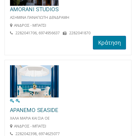
AMORANI STUDIOS
ΑΣΗΜΙΝΑ ΠΑΝΑΓΙΩΤΗ ΔΕΝΔΡΑΜΗ
ΑΝΔΡΟΣ - ΜΠΑΤΣΙ
2282041706, 6974956637
2282041870
Κράτηση
APANEMO SEASIDE
ΧΑΛΑ ΜΑΡΙΑ ΚΑΙ ΣΙΑ ΟΕ
ΑΝΔΡΟΣ - ΜΠΑΤΣΙ
2282042398, 6974625077