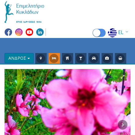
EL
EN
FR
ΑΝΔΡΟΣ
DE
IT
ES
RU
CN