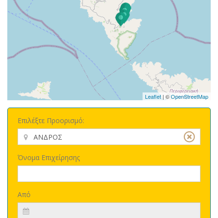
Leaflet
| ©
OpenStreetMap
Επιλέξτε Προορισμό:
Όνομα Επιχείρησης
Από