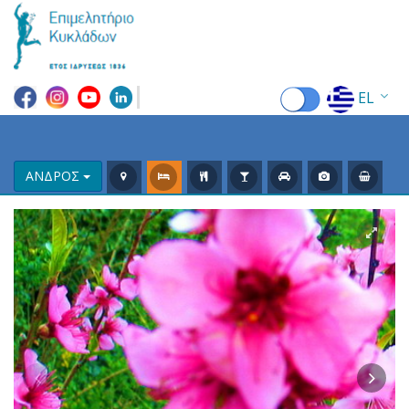
EL
EN
FR
ΑΝΔΡΟΣ
DE
IT
ES
RU
CN