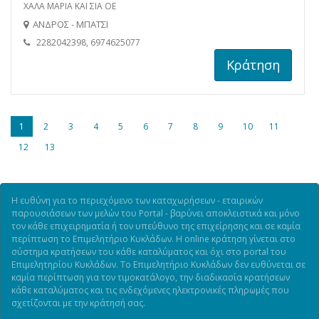
ΧΑΛΑ ΜΑΡΙΑ ΚΑΙ ΣΙΑ ΟΕ
ΑΝΔΡΟΣ - ΜΠΑΤΣΙ
2282042398, 6974625077
Κράτηση
1
2
3
4
5
6
7
8
9
10
11
12
13
Η ευθύνη για το περιεχόμενο των καταχωρήσεων - εταιρικών
παρουσιάσεων των μελών του Portal - βαρύνει αποκλειστικά και μόνο
τον κάθε επιχειρηματία ή τον υπεύθυνο της επιχείρησης και σε καμία
περίπτωση το Επιμελητήριο Κυκλάδων. Η online κράτηση γίνεται στο
σύστημα κρατήσεων του κάθε καταλύματος και όχι στο portal του
Επιμελητηρίου Κυκλάδων. Το Επιμελητήριο Κυκλάδων δεν ευθύνεται σε
καμία περίπτωση για τον τιμοκατάλογο, την διαδικασία κρατήσεων
κάθε καταλύματος και τις ενδεχόμενες ηλεκτρονικές πληρωμές που
σχετίζονται με την κράτησή σας.