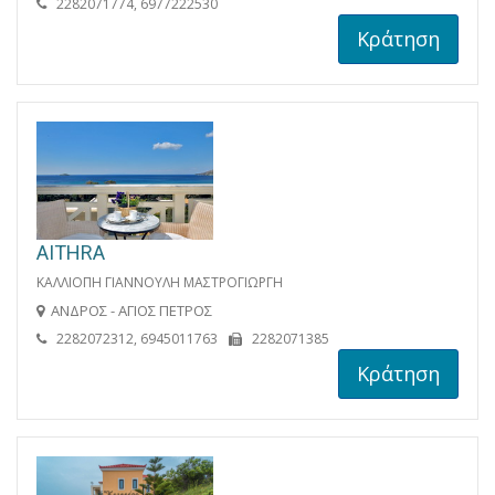
2282071774, 6977222530
Κράτηση
AITHRA
ΚΑΛΛΙΟΠΗ ΓΙΑΝΝΟΥΛΗ ΜΑΣΤΡΟΓΙΩΡΓΗ
ΑΝΔΡΟΣ - ΑΓΙΟΣ ΠΕΤΡΟΣ
2282072312, 6945011763
2282071385
Κράτηση