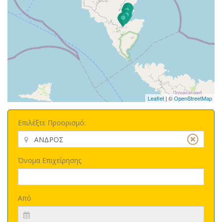
Leaflet
| ©
OpenStreetMap
Επιλέξτε Προορισμό:
Όνομα Επιχείρησης
Από