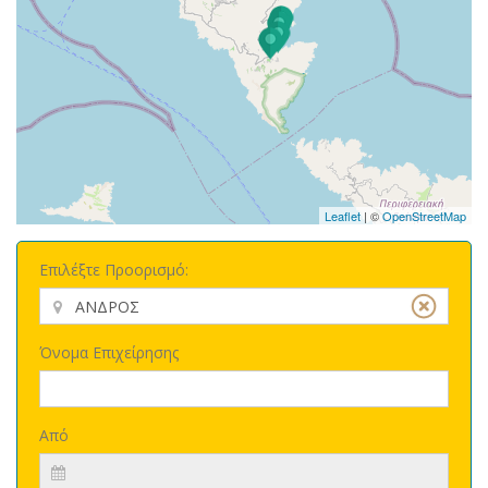
Leaflet
| ©
OpenStreetMap
Επιλέξτε Προορισμό:
Όνομα Επιχείρησης
Από