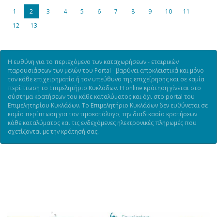
1
2
3
4
5
6
7
8
9
10
11
12
13
Η ευθύνη για το περιεχόμενο των καταχωρήσεων - εταιρικών
παρουσιάσεων των μελών του Portal - βαρύνει αποκλειστικά και μόνο
τον κάθε επιχειρηματία ή τον υπεύθυνο της επιχείρησης και σε καμία
περίπτωση το Επιμελητήριο Κυκλάδων. Η online κράτηση γίνεται στο
σύστημα κρατήσεων του κάθε καταλύματος και όχι στο portal του
Επιμελητηρίου Κυκλάδων. Το Επιμελητήριο Κυκλάδων δεν ευθύνεται σε
καμία περίπτωση για τον τιμοκατάλογο, την διαδικασία κρατήσεων
κάθε καταλύματος και τις ενδεχόμενες ηλεκτρονικές πληρωμές που
σχετίζονται με την κράτησή σας.