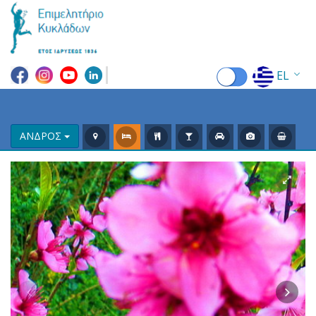
EL
EN
FR
ΑΝΔΡΟΣ
DE
IT
ES
RU
CN