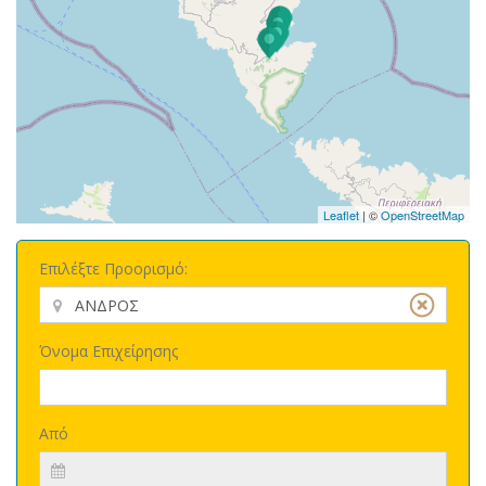
Leaflet
| ©
OpenStreetMap
Επιλέξτε Προορισμό:
Όνομα Επιχείρησης
Από