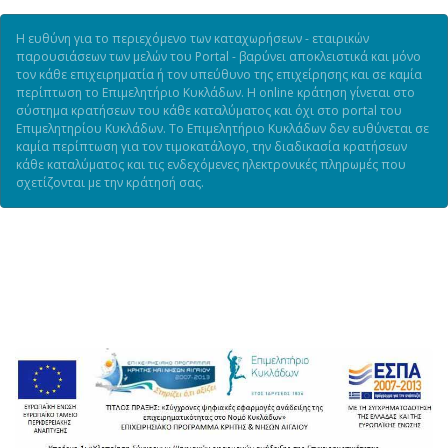
Η ευθύνη για το περιεχόμενο των καταχωρήσεων - εταιρικών
παρουσιάσεων των μελών του Portal - βαρύνει αποκλειστικά και μόνο
τον κάθε επιχειρηματία ή τον υπεύθυνο της επιχείρησης και σε καμία
περίπτωση το Επιμελητήριο Κυκλάδων. Η online κράτηση γίνεται στο
σύστημα κρατήσεων του κάθε καταλύματος και όχι στο portal του
Επιμελητηρίου Κυκλάδων. Το Επιμελητήριο Κυκλάδων δεν ευθύνεται σε
καμία περίπτωση για τον τιμοκατάλογο, την διαδικασία κρατήσεων
κάθε καταλύματος και τις ενδεχόμενες ηλεκτρονικές πληρωμές που
σχετίζονται με την κράτησή σας.