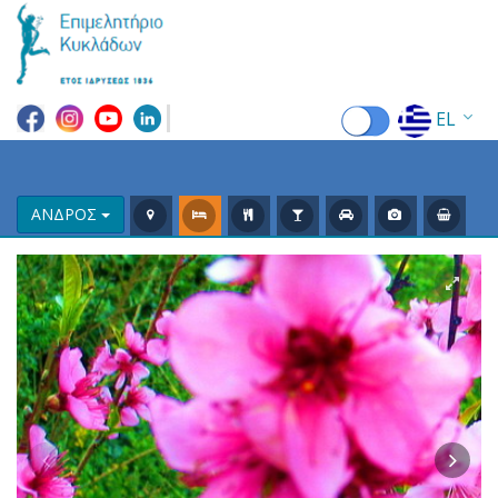
EL
EN
FR
ΑΝΔΡΟΣ
DE
IT
ES
RU
CN