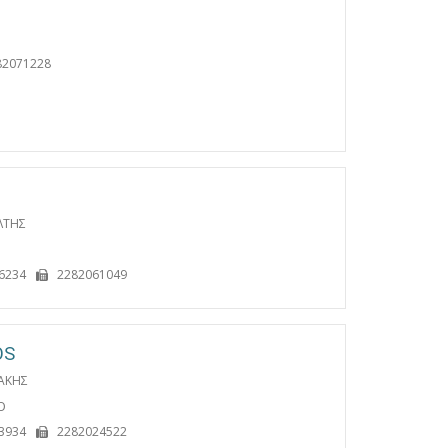
82071228
ΛΤΗΣ
6234
2282061049
OS
ΑΚΗΣ
Ο
3934
2282024522