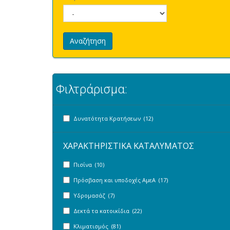
Αναζήτηση
Φιλτράρισμα:
Δυνατότητα Κρατήσεων (12)
ΧΑΡΑΚΤΗΡΙΣΤΙΚΑ ΚΑΤΑΛΥΜΑΤΟΣ
Πισίνα (10)
Πρόσβαση και υποδοχές ΑμεΑ (17)
Υδρομασάζ (7)
Δεκτά τα κατοικίδια (22)
Κλιματισμός (81)