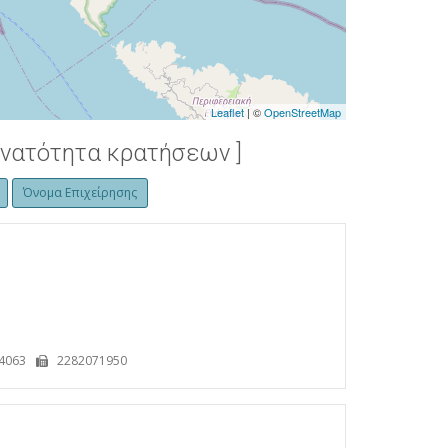
Leaflet
| ©
OpenStreetMap
υνατότητα κρατήσεων ]
Όνομα Επιχείρησης
4063
2282071950