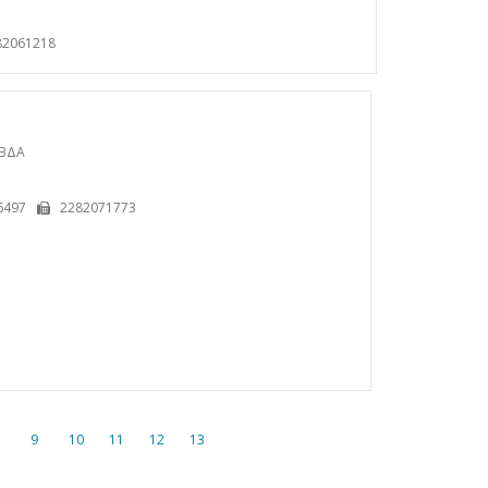
82061218
ΑΒΔΑ
6497
2282071773
9
10
11
12
13