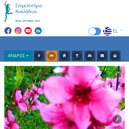
EL
EN
FR
ΑΝΔΡΟΣ
DE
IT
ES
RU
CN