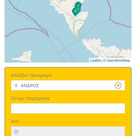
Leaflet
| ©
OpenStreetMap
Επιλέξτε Προορισμό:
Όνομα Επιχείρησης
Από