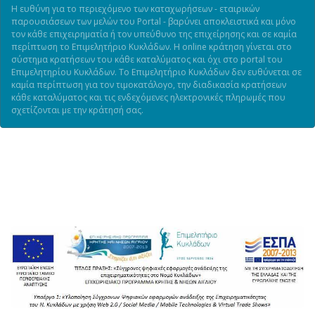
Η ευθύνη για το περιεχόμενο των καταχωρήσεων - εταιρικών
παρουσιάσεων των μελών του Portal - βαρύνει αποκλειστικά και μόνο
τον κάθε επιχειρηματία ή τον υπεύθυνο της επιχείρησης και σε καμία
περίπτωση το Επιμελητήριο Κυκλάδων. Η online κράτηση γίνεται στο
σύστημα κρατήσεων του κάθε καταλύματος και όχι στο portal του
Επιμελητηρίου Κυκλάδων. Το Επιμελητήριο Κυκλάδων δεν ευθύνεται σε
καμία περίπτωση για τον τιμοκατάλογο, την διαδικασία κρατήσεων
κάθε καταλύματος και τις ενδεχόμενες ηλεκτρονικές πληρωμές που
σχετίζονται με την κράτησή σας.