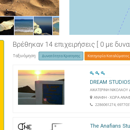
ΘΕΑ ΣΤΟ ΑΙΓΑΙΟ ΑΠΟ ΤΗΝ ΚΟΡΥ
Βρέθηκαν 14 επιχειρήσεις [ 0 με δυν
Ταξινόμηση:
Δυνατότητα Κρατησης
Κατηγορία Καταλύματος
DREAM STUDIO
ΑΙΚΑΤΕΡΙΝΗ ΝΙΚΟΛΑΟΥ
ΑΝΑΦΗ - ΧΩΡΑ ΑΝΑ
2286061274, 697703
The Anafians St