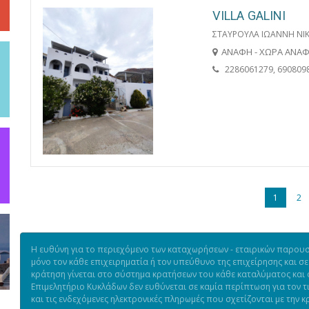
VILLA GALINI
ΣΤΑΥΡΟΥΛΑ ΙΩΑΝΝΗ ΝΙ
ΑΝΑΦΗ - ΧΩΡΑ ΑΝΑ
2286061279, 690809
1
2
Η ευθύνη για το περιεχόμενο των καταχωρήσεων - εταιρικών παρουσι
μόνο τον κάθε επιχειρηματία ή τον υπεύθυνο της επιχείρησης και σε
κράτηση γίνεται στο σύστημα κρατήσεων του κάθε καταλύματος και ό
Επιμελητήριο Κυκλάδων δεν ευθύνεται σε καμία περίπτωση για τον 
και τις ενδεχόμενες ηλεκτρονικές πληρωμές που σχετίζονται με την κ