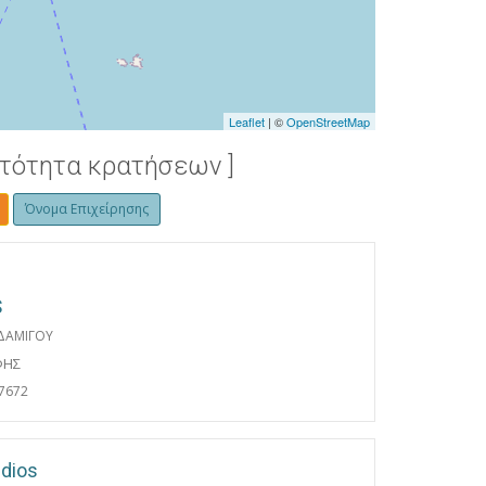
ΦΗ 460 ΜΕΤΡΑ ΣΤΟ ΟΡΟΣ ΚΑΛΑΜΟΣ
Leaflet
| ©
OpenStreetMap
ατότητα κρατήσεων ]
Όνομα Επιχείρησης
S
 ΔΑΜΙΓΟΥ
ΦΗΣ
7672
udios