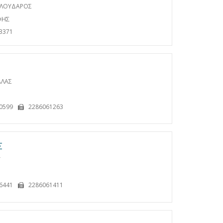
 ΛΟΥΔΑΡΟΣ
ΦΗΣ
3371
ΑΛΑΣ
0599
2286061263
Σ
Υ
6441
2286061411