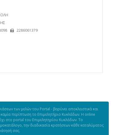
ΚΟΛΗ
ΦΗΣ
8098
2286061379
άσεων των μελών του Portal - βαρύνει αποκλειστικά και
 καμία περίπτωση το Επιμελητήριο Κυκλάδων. Η online
χι στο portal του Επιμελητηρίου Κυκλάδων. Το
τιμοκατάλογο, την διαδικασία κρατήσεων κάθε καταλύματος
ράτησή σας.