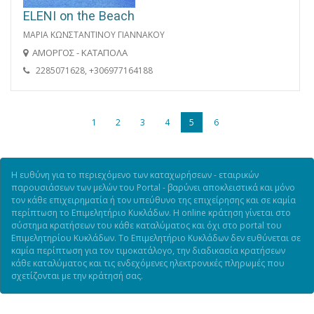
ELENI on the Beach
ΜΑΡΙΑ ΚΩΝΣΤΑΝΤΙΝΟΥ ΓΙΑΝΝΑΚΟΥ
ΑΜΟΡΓΟΣ - ΚΑΤΑΠΟΛΑ
2285071628, +306977164188
1
2
3
4
5
6
Η ευθύνη για το περιεχόμενο των καταχωρήσεων - εταιρικών
παρουσιάσεων των μελών του Portal - βαρύνει αποκλειστικά και μόνο
τον κάθε επιχειρηματία ή τον υπεύθυνο της επιχείρησης και σε καμία
περίπτωση το Επιμελητήριο Κυκλάδων. Η online κράτηση γίνεται στο
σύστημα κρατήσεων του κάθε καταλύματος και όχι στο portal του
Επιμελητηρίου Κυκλάδων. Το Επιμελητήριο Κυκλάδων δεν ευθύνεται σε
καμία περίπτωση για τον τιμοκατάλογο, την διαδικασία κρατήσεων
κάθε καταλύματος και τις ενδεχόμενες ηλεκτρονικές πληρωμές που
σχετίζονται με την κράτησή σας.