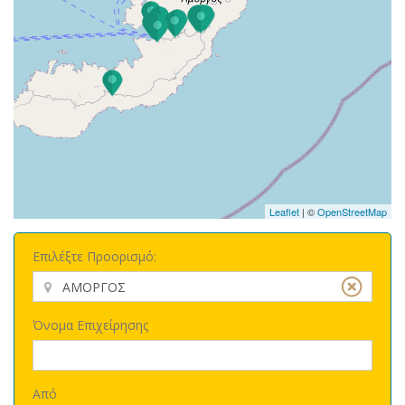
Leaflet
| ©
OpenStreetMap
Επιλέξτε Προορισμό:
Όνομα Επιχείρησης
Από