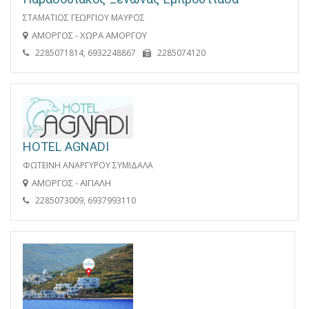
ΣΤΑΜΑΤΙΟΣ ΓΕΩΡΓΙΟΥ ΜΑΥΡΟΣ
ΑΜΟΡΓΟΣ - ΧΩΡΑ ΑΜΟΡΓΟΥ
2285071814, 6932248867
2285074120
HOTEL AGNADI
ΦΩΤΕΙΝΗ ΑΝΑΡΓΥΡΟΥ ΣΥΜΙΔΑΛΑ
ΑΜΟΡΓΟΣ - ΑΙΓΙΑΛΗ
2285073009, 6937993110