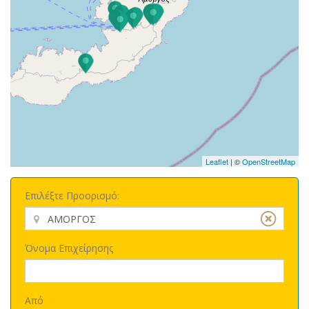
Leaflet
| ©
OpenStreetMap
Επιλέξτε Προορισμό:
Όνομα Επιχείρησης
Από