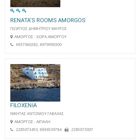
RENATA'S ROOMS AMORGOS
ΓΕΩΡΓΙΟΣ ΔΗΜΗΤΡΙΟΥ ΜΑΥΡΟΣ
ΑΜΟΡΓΟΣ - ΧΩΡΑ ΑΜΟΡΓΟΥ
6937060282, 6979090300
FILOXENIA
ΝΙΚΗΤΑΣ ΑΝΤΩΝΙΟΥ ΓΑΒΑΛΑΣ
ΑΜΟΡΓΟΣ - ΑΙΓΙΑΛΗ
2285073453, 6936539784
2285073007