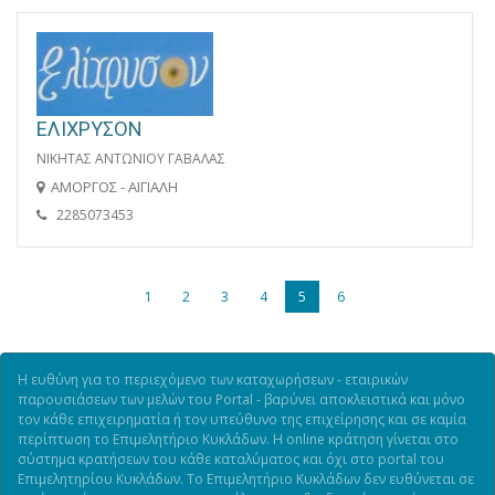
ΕΛΙΧΡΥΣΟΝ
ΝΙΚΗΤΑΣ ΑΝΤΩΝΙΟΥ ΓΑΒΑΛΑΣ
ΑΜΟΡΓΟΣ - ΑΙΓΙΑΛΗ
2285073453
1
2
3
4
5
6
Η ευθύνη για το περιεχόμενο των καταχωρήσεων - εταιρικών
παρουσιάσεων των μελών του Portal - βαρύνει αποκλειστικά και μόνο
τον κάθε επιχειρηματία ή τον υπεύθυνο της επιχείρησης και σε καμία
περίπτωση το Επιμελητήριο Κυκλάδων. Η online κράτηση γίνεται στο
σύστημα κρατήσεων του κάθε καταλύματος και όχι στο portal του
Επιμελητηρίου Κυκλάδων. Το Επιμελητήριο Κυκλάδων δεν ευθύνεται σε