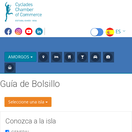
ES
EN
EL
AMORGOS
FR
DE
Guía de Bolsillo
IT
Seleccione una isla
RU
CN
Conozca a la isla
GENERAL