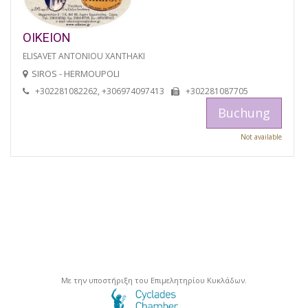
OIKEION
ELISAVET ANTONIOU XANTHAKI
SIROS - HERMOUPOLI
+302281082262, +306974097413
+302281087705
Buchung
Not available
Με την υποστήριξη του Επιμελητηρίου Κυκλάδων.