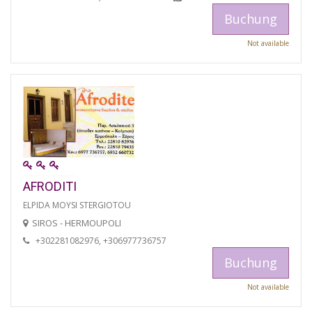
Buchung
Not available
AFRODITI
ELPIDA MOYSI STERGIOTOU
SIROS - HERMOUPOLI
+302281082976, +306977736757
Buchung
Not available