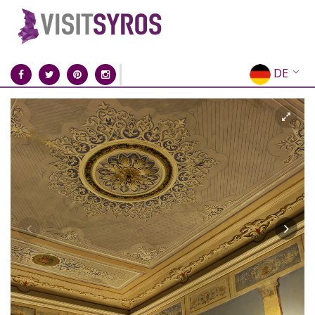
DE
EN
EL
FR
IT
ES
RU
CN