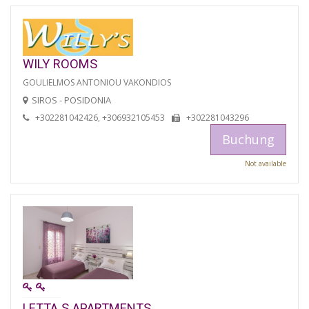
WILY ROOMS
GOULIELMOS ANTONIOU VAKONDIOS
SIROS - POSIDONIA
+302281042426, +306932105453
+302281043296
Buchung
Not available
LETTA S APARTMENTS