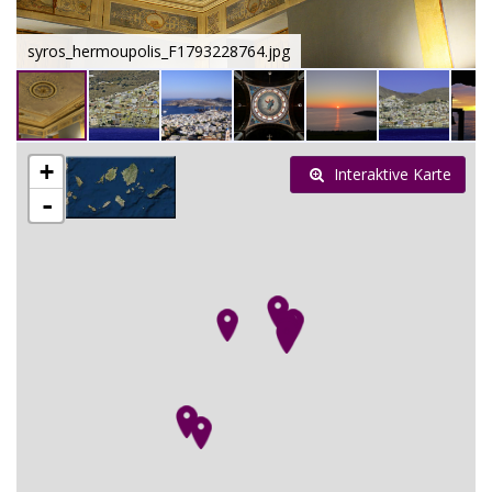
syros_hermoupolis_F1793228764.jpg
+
Interaktive Karte
-