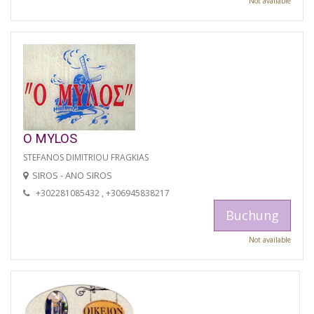
Not available
O MYLOS
STEFANOS DIMITRIOU FRAGKIAS
SIROS - ANO SIROS
+302281085432 , +306945838217
Buchung
Not available