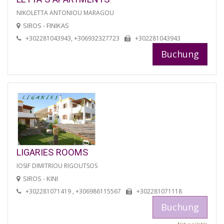
NIKOLETTA ANTONIOU MARAGOU
SIROS - FINIKAS
+302281043943, +306932327723
+302281043943
Buchung
LIGARIES ROOMS
IOSIF DIMITRIOU RIGOUTSOS
SIROS - KINI
+302281071419 , +306986115567
+302281071118
Buchung