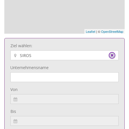
Leaflet
| ©
OpenStreetMap
Ziel wählen:
Unternehmensname
Von
Bis