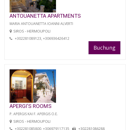
ANTOUANETTA APARTMENTS
MARIA ANTOUANETTA IOANNI ALVERTI
SIROS - HERMOUPOLI
+302281089123, +306936426412
Buchung
APERGI'S ROOMS
P. APERGIS KAI F. APERGIS O.E.
SIROS - HERMOUPOLI
+302281085800, +306979117135
+302281086288