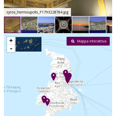
syros_hermoupolis_F1793228764.jpg
+
Mappa interattiva
-