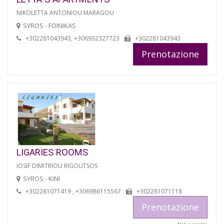
NIKOLETTA ANTONIOU MARAGOU
SYROS - FOINIKAS
+302281043943, +306932327723
+302281043943
Prenotazione
LIGARIES ROOMS
IOSIF DIMITRIOU RIGOUTSOS
SYROS - KINI
+302281071419 , +306986115567
+302281071118
Prenotazione