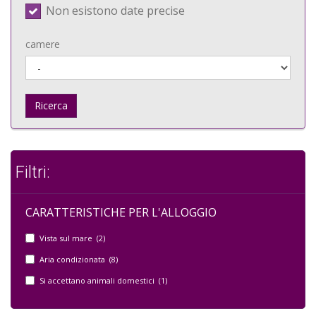
Non esistono date precise
camere
Ricerca
Filtri:
CARATTERISTICHE PER L'ALLOGGIO
Vista sul mare (2)
Aria condizionata (8)
Si accettano animali domestici (1)