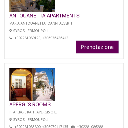
ANTOUANETTA APARTMENTS
MARIA ANTOUANETTA IOANNI ALVERTI
SYROS - ERMOUPOLI
+302281089123, +306936426412
Prenotazione
APERGI'S ROOMS
P. APERGIS KAI F. APERGIS O.E.
SYROS - ERMOUPOLI
+302281085800, +306979117135
+302281086288