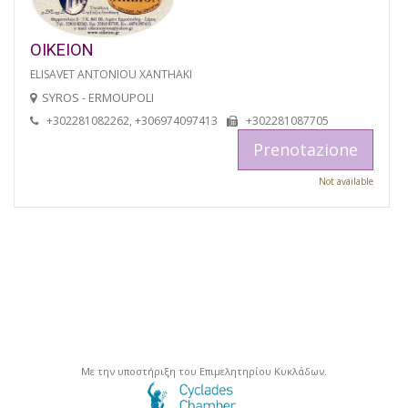
OIKEION
ELISAVET ANTONIOU XANTHAKI
SYROS - ERMOUPOLI
+302281082262, +306974097413
+302281087705
Prenotazione
Not available
Με την υποστήριξη του Επιμελητηρίου Κυκλάδων.