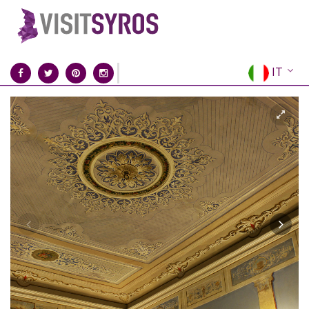
IT
EN
EL
FR
DE
ES
RU
CN