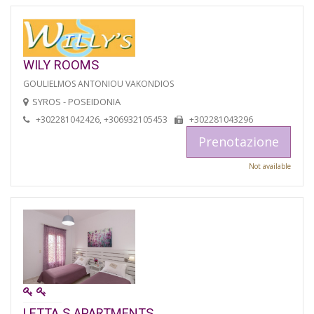
WILY ROOMS
GOULIELMOS ANTONIOU VAKONDIOS
SYROS - POSEIDONIA
+302281042426, +306932105453
+302281043296
Prenotazione
Not available
LETTA S APARTMENTS