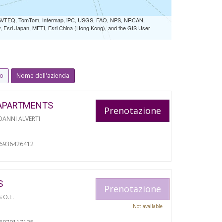
 NAVTEQ, TomTom, Intermap, iPC, USGS, FAO, NPS, NRCAN,
Esri Japan, METI, Esri China (Hong Kong), and the GIS User
io
Nome dell'azienda
APARTMENTS
Prenotazione
ANNI ALVERTI
06936426412
S
Prenotazione
S O.E.
Not available