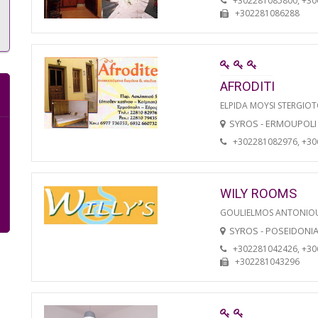
+302281085800, +3
+302281086288
AFRODITI
ELPIDA MOYSI STERGIO
SYROS - ERMOUPOLI
+302281082976, +3
WILY ROOMS
GOULIELMOS ANTONIO
SYROS - POSEIDONI
+302281042426, +3
+302281043296