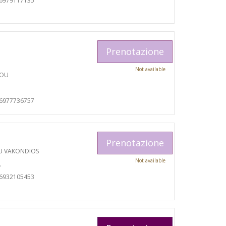
06979117135
Prenotazione
Not available
TOU
06977736757
Prenotazione
U VAKONDIOS
Not available
A
06932105453