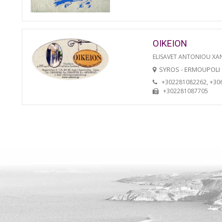
OIKEION
ELISAVET ANTONIOU XA
SYROS - ERMOUPOLI
+302281082262, +30
+302281087705