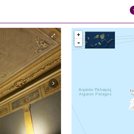
+
-
syros_vaporia_F268133321.jpg