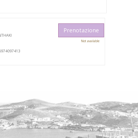
Prenotazione
NTHAKI
Not available
6974097413