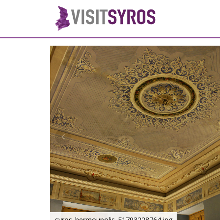
syros_hermoupolis_F1793228764.jpg