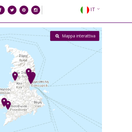
IT
EN
EL
Mappa interattiva
FR
DE
ES
RU
CN