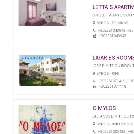
LETTA S APART
NIKOLETTA ANTONIOU
SYROS - FOINIKAS
+302281043943, +3
+302281043943
LIGARIES ROOM
IOSIF DIMITRIOU RIGOU
SYROS - KINI
+302281071419 , +3
+302281071118
O MYLOS
STEFANOS DIMITRIOU F
SYROS - ANO SYROS
+302281085432 , +3