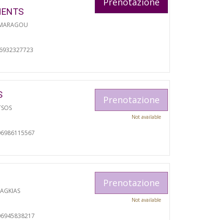
Prenotazione
MENTS
 MARAGOU
06932327723
S
Prenotazione
TSOS
Not available
06986115567
Prenotazione
RAGKIAS
Not available
06945838217