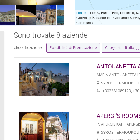
Leaflet
| Tiles © Esri — Esri, DeLorme,
GeoBase, Kadaster NL, Ordnance Survey, 
Community
Sono trovate 8 aziende
classificazione:
Possibilità di Prenotazione
Categoria di allogg
ANTOUANETTA 
MARIA ANTOUANETTA IO
SYROS - ERMOUPOLI
+302281089123, +3
APERGI'S ROOM
P. APERGIS KAI F. APERGI
SYROS - ERMOUPOLI