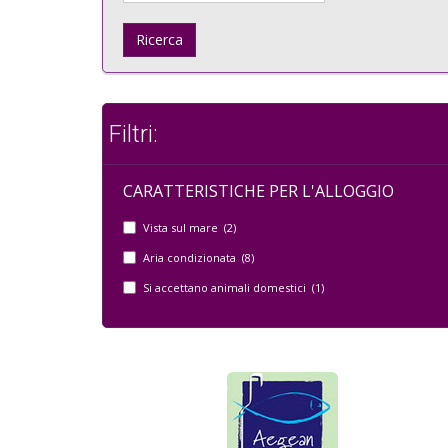
Ricerca
Filtri:
CARATTERISTICHE PER L'ALLOGGIO
Vista sul mare (2)
Aria condizionata (8)
Si accettano animali domestici (1)