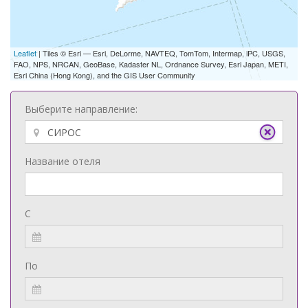
Leaflet
| Tiles © Esri — Esri, DeLorme, NAVTEQ, TomTom, Intermap, iPC, USGS,
FAO, NPS, NRCAN, GeoBase, Kadaster NL, Ordnance Survey, Esri Japan, METI,
Esri China (Hong Kong), and the GIS User Community
Выберите направление:
Название отеля
С
По