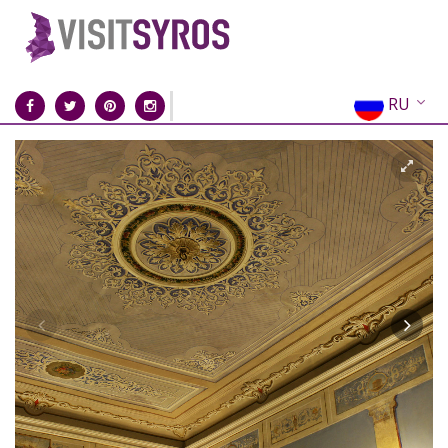
RU
EN
EL
FR
DE
IT
ES
CN