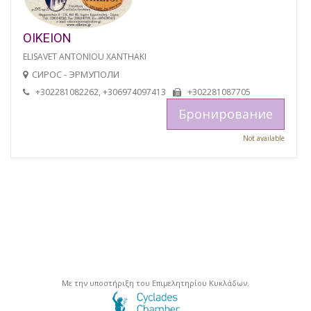
OIKEION
ELISAVET ANTONIOU XANTHAKI
СИРОС - ЭРМУПОЛИ
+302281082262, +306974097413
+302281087705
Бронирование
Not available
Με την υποστήριξη του Επιμελητηρίου Κυκλάδων.