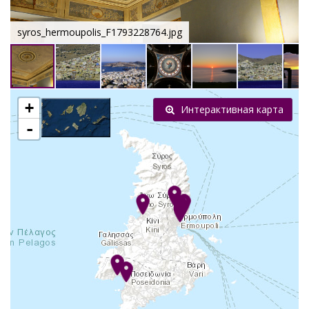
syros_hermoupolis_F1793228764.jpg
+
Интерактивная карта
-