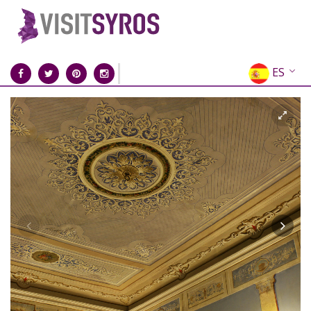
ES
EN
EL
FR
DE
IT
RU
CN