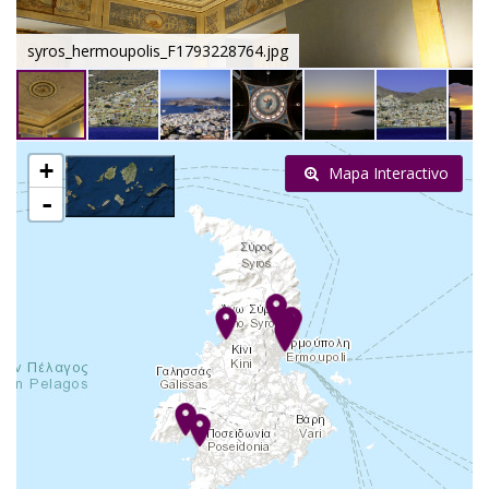
syros_hermoupolis_F1793228764.jpg
+
Mapa Interactivo
-