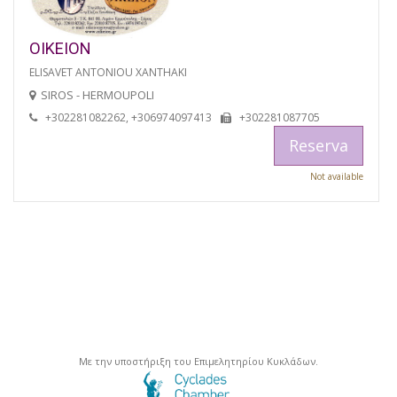
OIKEION
ELISAVET ANTONIOU XANTHAKI
SIROS - HERMOUPOLI
+302281082262, +306974097413
+302281087705
Reserva
Not available
Με την υποστήριξη του Επιμελητηρίου Κυκλάδων.