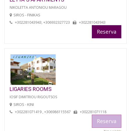
NIKOLETTA ANTONIOU MARAGOU
SIROS - FINIKAS
+302281043943, +306932327723
+302281043943
Reserva
LIGARIES ROOMS
IOSIF DIMITRIOU RIGOUTSOS
SIROS - KINI
+302281071419 , +306986115567
+302281071118
Reserva