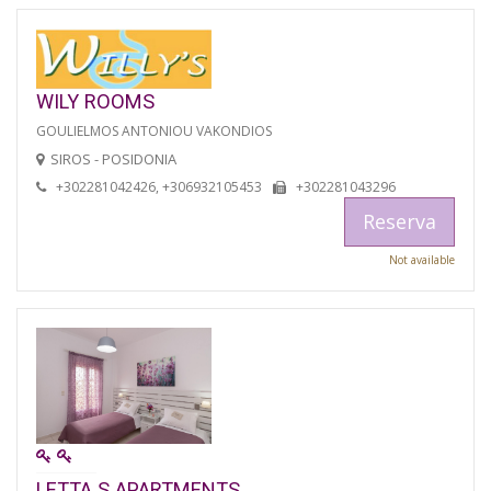
WILY ROOMS
GOULIELMOS ANTONIOU VAKONDIOS
SIROS - POSIDONIA
+302281042426, +306932105453
+302281043296
Reserva
Not available
LETTA S APARTMENTS