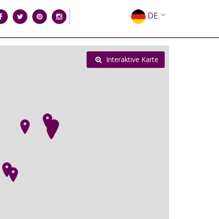
DE
EN
EL
Interaktive Karte
FR
IT
ES
RU
CN