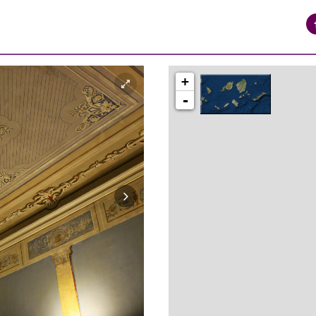
+
-
syros_vaporia_F268133321.jpg