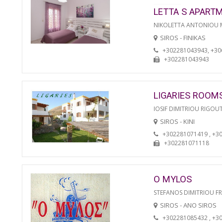
LETTA S APART
NIKOLETTA ANTONIOU
SIROS - FINIKAS
+302281043943, +3
+302281043943
LIGARIES ROOM
IOSIF DIMITRIOU RIGOU
SIROS - KINI
+302281071419 , +3
+302281071118
O MYLOS
STEFANOS DIMITRIOU F
SIROS - ANO SIROS
+302281085432 , +3