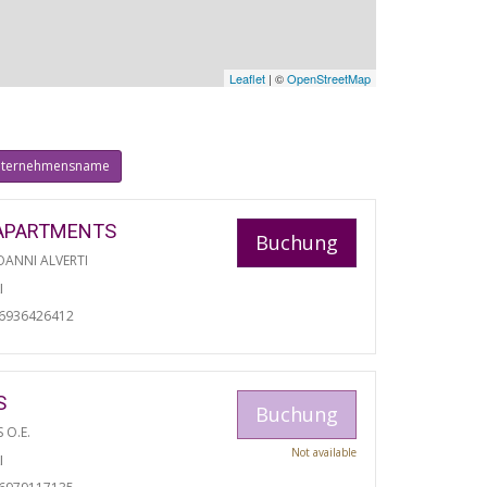
Leaflet
| ©
OpenStreetMap
ternehmensname
APARTMENTS
Buchung
ANNI ALVERTI
I
06936426412
S
Buchung
S O.E.
Not available
I