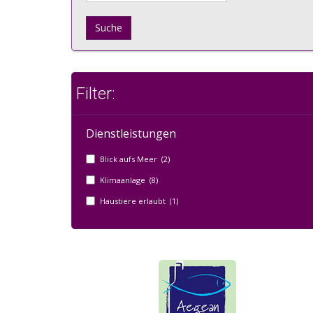
Suche
Filter:
Dienstleistungen
Blick aufs Meer (2)
Klimaanlage (8)
Haustiere erlaubt (1)