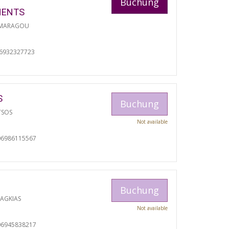
Buchung
MENTS
 MARAGOU
06932327723
S
Buchung
TSOS
Not available
06986115567
Buchung
RAGKIAS
Not available
06945838217