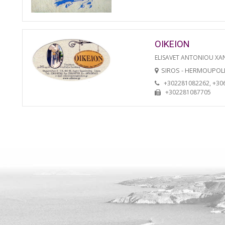
OIKEION
ELISAVET ANTONIOU XA
SIROS - HERMOUPOL
+302281082262, +30
+302281087705