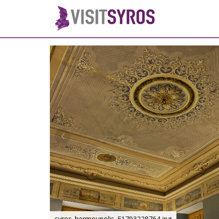
syros_hermoupolis_F1793228764.jpg