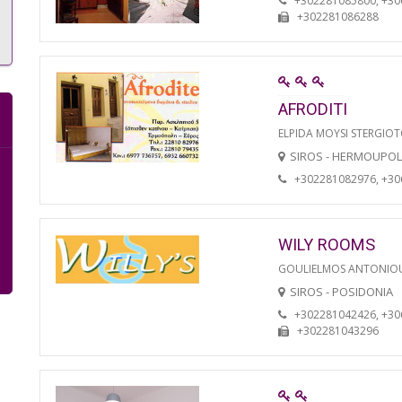
+302281085800, +3
+302281086288
AFRODITI
ELPIDA MOYSI STERGIO
SIROS - HERMOUPOL
+302281082976, +3
WILY ROOMS
GOULIELMOS ANTONIO
SIROS - POSIDONIA
+302281042426, +3
+302281043296