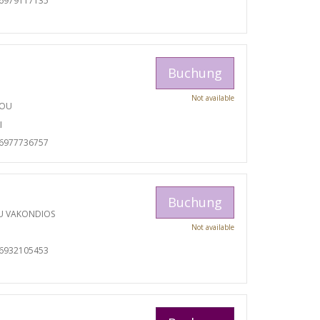
06979117135
Buchung
Not available
TOU
I
06977736757
Buchung
U VAKONDIOS
Not available
06932105453