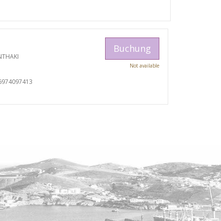
Buchung
NTHAKI
Not available
I
6974097413