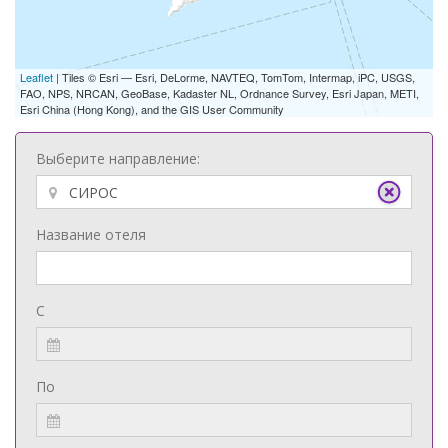
Leaflet
| Tiles © Esri — Esri, DeLorme, NAVTEQ, TomTom, Intermap, iPC, USGS,
FAO, NPS, NRCAN, GeoBase, Kadaster NL, Ordnance Survey, Esri Japan, METI,
Esri China (Hong Kong), and the GIS User Community
Выберите направление:
Название отеля
С
По