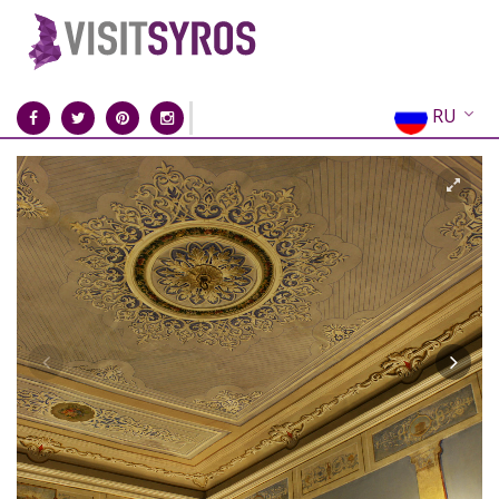
RU
EN
EL
FR
DE
IT
ES
CN