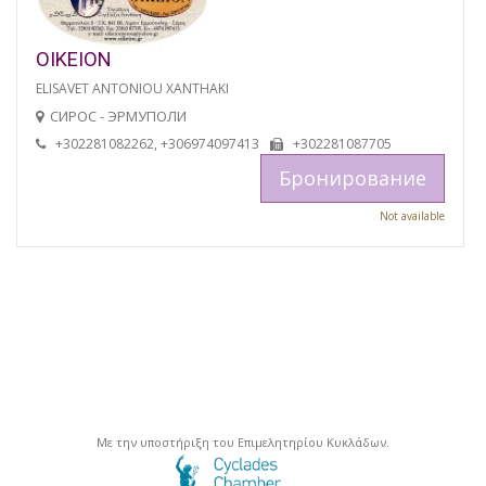
OIKEION
ELISAVET ANTONIOU XANTHAKI
СИРОС - ЭРМУПОЛИ
+302281082262, +306974097413
+302281087705
Бронирование
Not available
Με την υποστήριξη του Επιμελητηρίου Κυκλάδων.