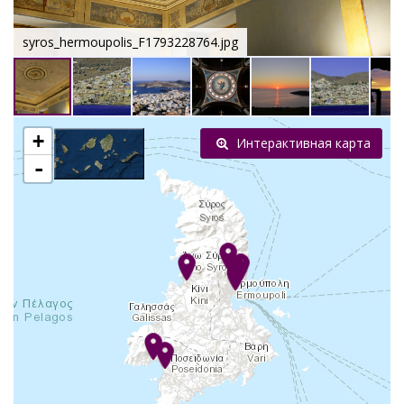
syros_hermoupolis_F1793228764.jpg
+
Интерактивная карта
-