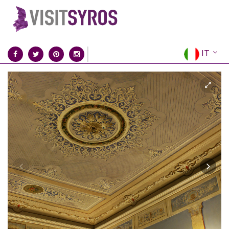
IT
EN
EL
FR
DE
ES
RU
CN