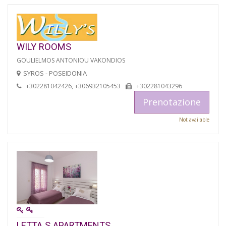
WILY ROOMS
GOULIELMOS ANTONIOU VAKONDIOS
SYROS - POSEIDONIA
+302281042426, +306932105453
+302281043296
Prenotazione
Not available
LETTA S APARTMENTS