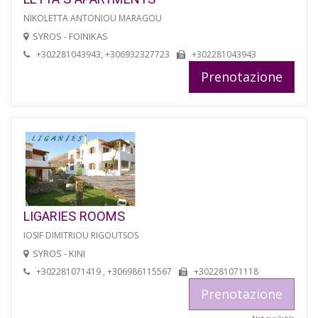
NIKOLETTA ANTONIOU MARAGOU
SYROS - FOINIKAS
+302281043943, +306932327723
+302281043943
Prenotazione
LIGARIES ROOMS
IOSIF DIMITRIOU RIGOUTSOS
SYROS - KINI
+302281071419 , +306986115567
+302281071118
Prenotazione