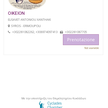
OIKEION
ELISAVET ANTONIOU XANTHAKI
SYROS - ERMOUPOLI
+302281082262, +306974097413
+302281087705
Prenotazione
Not available
Με την υποστήριξη του Επιμελητηρίου Κυκλάδων.