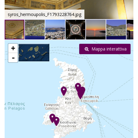
syros_hermoupolis_F1793228764.jpg
+
Mappa interattiva
-