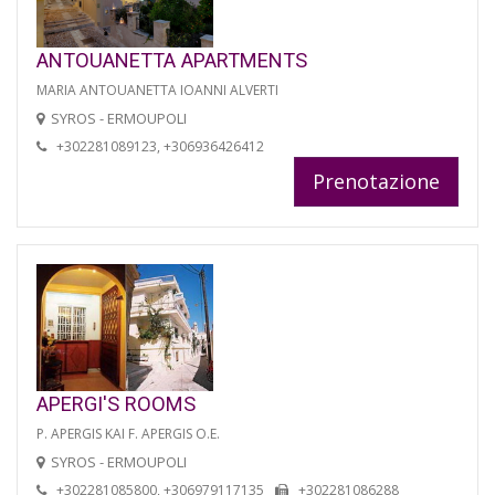
ANTOUANETTA APARTMENTS
MARIA ANTOUANETTA IOANNI ALVERTI
SYROS - ERMOUPOLI
+302281089123, +306936426412
Prenotazione
APERGI'S ROOMS
P. APERGIS KAI F. APERGIS O.E.
SYROS - ERMOUPOLI
+302281085800, +306979117135
+302281086288