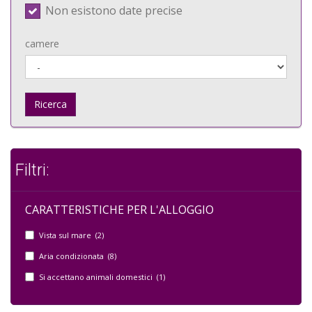
Non esistono date precise
camere
Ricerca
Filtri:
CARATTERISTICHE PER L'ALLOGGIO
Vista sul mare (2)
Aria condizionata (8)
Si accettano animali domestici (1)