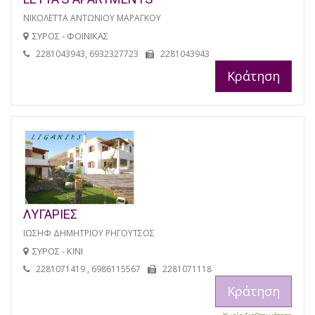
ΝΙΚΟΛΕΤΤΑ ΑΝΤΩΝΙΟΥ ΜΑΡΑΓΚΟΥ
ΣΥΡΟΣ - ΦΟΙΝΙΚΑΣ
2281043943, 6932327723
2281043943
Κράτηση
ΛΥΓΑΡΙΕΣ
ΙΩΣΗΦ ΔΗΜΗΤΡΙΟΥ ΡΗΓΟΥΤΣΟΣ
ΣΥΡΟΣ - ΚΙΝΙ
2281071419 , 6986115567
2281071118
Κράτηση