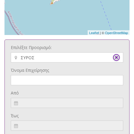
Leaflet
| ©
OpenStreetMap
Επιλέξτε Προορισμό:
Όνομα Επιχείρησης
Από
Έως