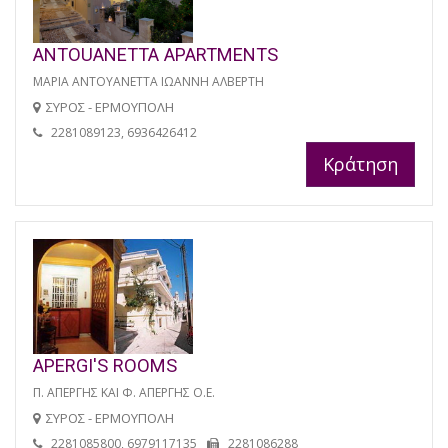
ANTOUANETTA APARTMENTS
ΜΑΡΙΑ ΑΝΤΟΥΑΝΕΤΤΑ ΙΩΑΝΝΗ ΑΛΒΕΡΤΗ
ΣΥΡΟΣ - ΕΡΜΟΥΠΟΛΗ
2281089123, 6936426412
Κράτηση
APERGI'S ROOMS
Π. ΑΠΕΡΓΗΣ ΚΑΙ Φ. ΑΠΕΡΓΗΣ Ο.Ε.
ΣΥΡΟΣ - ΕΡΜΟΥΠΟΛΗ
2281085800, 6979117135
2281086288