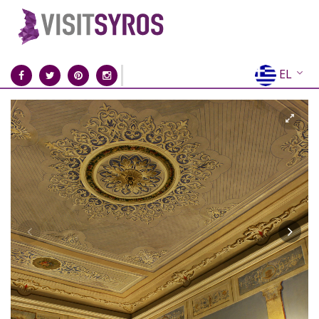
EL
EN
FR
DE
IT
ES
RU
CN