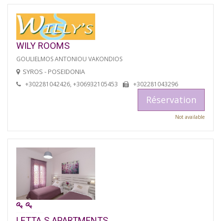
WILY ROOMS
GOULIELMOS ANTONIOU VAKONDIOS
SYROS - POSEIDONIA
+302281042426, +306932105453
+302281043296
Réservation
Not available
LETTA S APARTMENTS