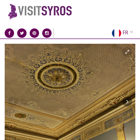
FR
EN
EL
DE
IT
ES
RU
CN