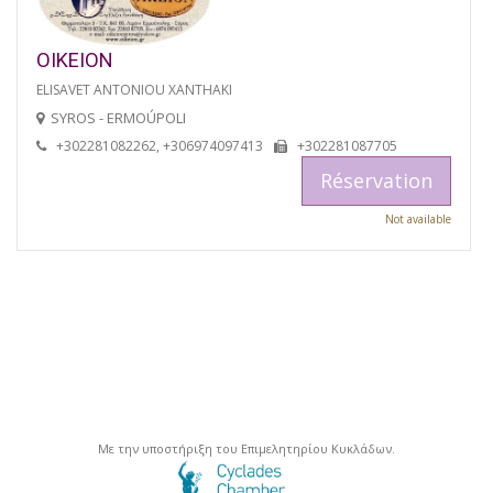
OIKEION
ELISAVET ANTONIOU XANTHAKI
SYROS - ERMOÚPOLI
+302281082262, +306974097413
+302281087705
Réservation
Not available
Με την υποστήριξη του Επιμελητηρίου Κυκλάδων.