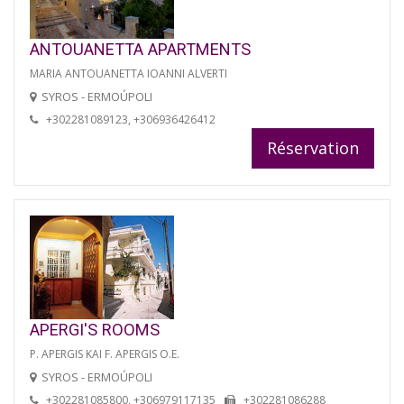
ANTOUANETTA APARTMENTS
MARIA ANTOUANETTA IOANNI ALVERTI
SYROS - ERMOÚPOLI
+302281089123, +306936426412
Réservation
APERGI'S ROOMS
P. APERGIS KAI F. APERGIS O.E.
SYROS - ERMOÚPOLI
+302281085800, +306979117135
+302281086288