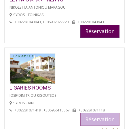
NIKOLETTA ANTONIOU MARAGOU
SYROS - FOINIKAS
+302281043943, +306932327723
+302281043943
Réservation
LIGARIES ROOMS
IOSIF DIMITRIOU RIGOUTSOS
SYROS - KINI
+302281071419 , +306986115567
+302281071118
Réservation