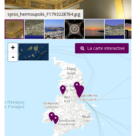
syros_hermoupolis_F1793228764.jpg
+
La carte interactive
-