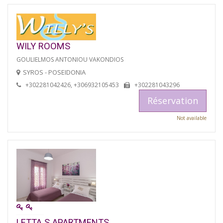
WILY ROOMS
GOULIELMOS ANTONIOU VAKONDIOS
SYROS - POSEIDONIA
+302281042426, +306932105453
+302281043296
Réservation
Not available
LETTA S APARTMENTS