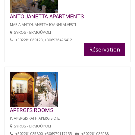
ANTOUANETTA APARTMENTS
MARIA ANTOUANETTA IOANNI ALVERTI
SYROS - ERMOÚPOLI
+302281089123, +306936426412
Réservation
APERGI'S ROOMS
P. APERGIS KAI F. APERGIS O.E.
SYROS - ERMOÚPOLI
+302281085800, +306979117135
+302281086288