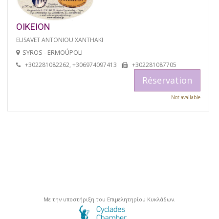
OIKEION
ELISAVET ANTONIOU XANTHAKI
SYROS - ERMOÚPOLI
+302281082262, +306974097413
+302281087705
Réservation
Not available
Με την υποστήριξη του Επιμελητηρίου Κυκλάδων.