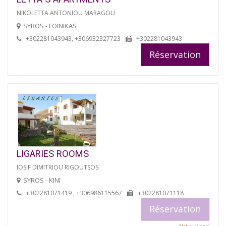
NIKOLETTA ANTONIOU MARAGOU
SYROS - FOINIKAS
+302281043943, +306932327723
+302281043943
Réservation
LIGARIES ROOMS
IOSIF DIMITRIOU RIGOUTSOS
SYROS - KINI
+302281071419 , +306986115567
+302281071118
Réservation