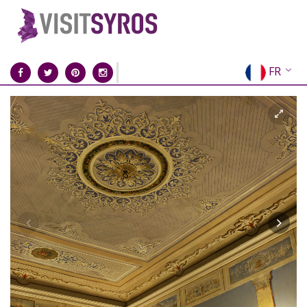
FR
EN
EL
DE
IT
ES
RU
CN