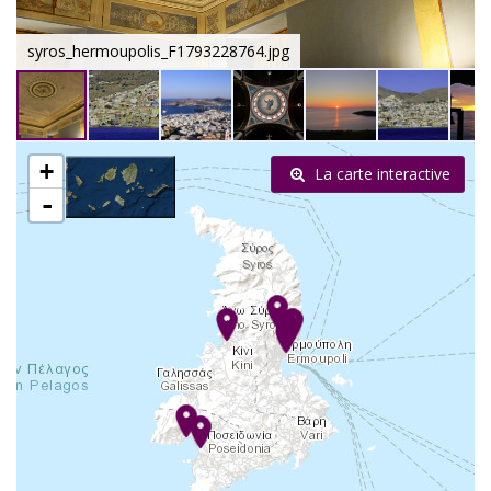
syros_hermoupolis_F1793228764.jpg
+
La carte interactive
-