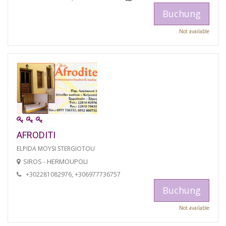
Buchung
Not available
AFRODITI
ELPIDA MOYSI STERGIOTOU
SIROS - HERMOUPOLI
+302281082976, +306977736757
Buchung
Not available