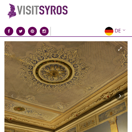
DE
EN
EL
FR
IT
ES
RU
CN