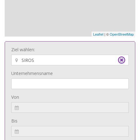
Leaflet
| ©
OpenStreetMap
Ziel wählen:
Unternehmensname
Von
Bis