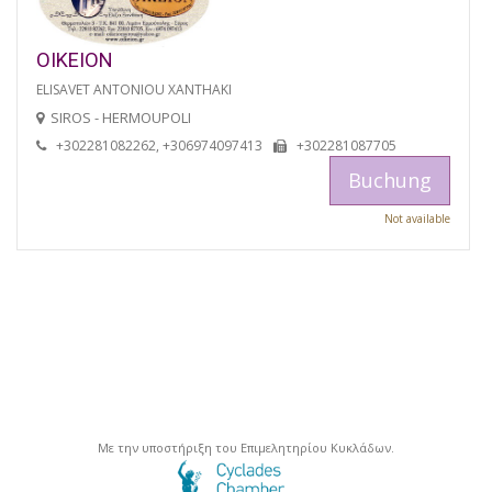
OIKEION
ELISAVET ANTONIOU XANTHAKI
SIROS - HERMOUPOLI
+302281082262, +306974097413
+302281087705
Buchung
Not available
Με την υποστήριξη του Επιμελητηρίου Κυκλάδων.