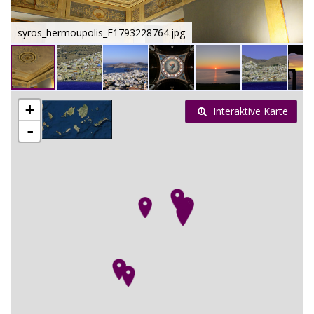
syros_hermoupolis_F1793228764.jpg
+
Interaktive Karte
-