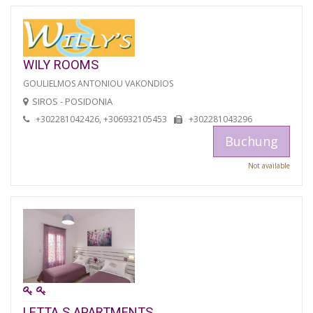
WILY ROOMS
GOULIELMOS ANTONIOU VAKONDIOS
SIROS - POSIDONIA
+302281042426, +306932105453
+302281043296
Buchung
Not available
LETTA S APARTMENTS