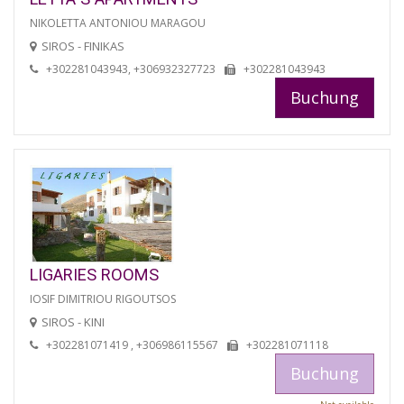
NIKOLETTA ANTONIOU MARAGOU
SIROS - FINIKAS
+302281043943, +306932327723
+302281043943
Buchung
LIGARIES ROOMS
IOSIF DIMITRIOU RIGOUTSOS
SIROS - KINI
+302281071419 , +306986115567
+302281071118
Buchung