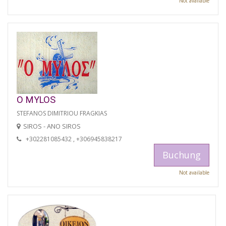
Not available
O MYLOS
STEFANOS DIMITRIOU FRAGKIAS
SIROS - ANO SIROS
+302281085432 , +306945838217
Buchung
Not available