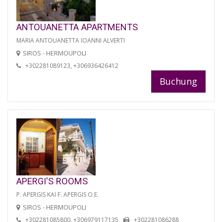
ANTOUANETTA APARTMENTS
MARIA ANTOUANETTA IOANNI ALVERTI
SIROS - HERMOUPOLI
+302281089123, +306936426412
Buchung
APERGI'S ROOMS
P. APERGIS KAI F. APERGIS O.E.
SIROS - HERMOUPOLI
+302281085800, +306979117135
+302281086288