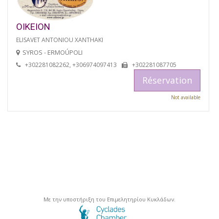
OIKEION
ELISAVET ANTONIOU XANTHAKI
SYROS - ERMOÚPOLI
+302281082262, +306974097413
+302281087705
Réservation
Not available
Με την υποστήριξη του Επιμελητηρίου Κυκλάδων.