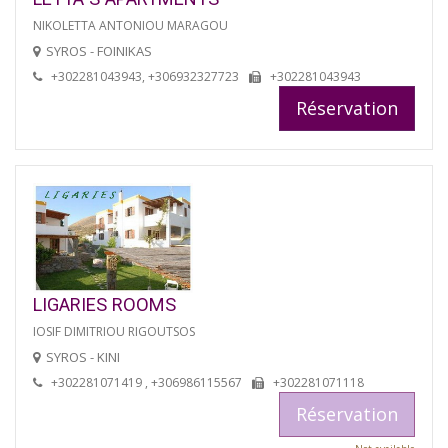
NIKOLETTA ANTONIOU MARAGOU
SYROS - FOINIKAS
+302281043943, +306932327723
+302281043943
Réservation
LIGARIES ROOMS
IOSIF DIMITRIOU RIGOUTSOS
SYROS - KINI
+302281071419 , +306986115567
+302281071118
Réservation