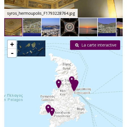
syros_hermoupolis_F1793228764.jpg
+
La carte interactive
-