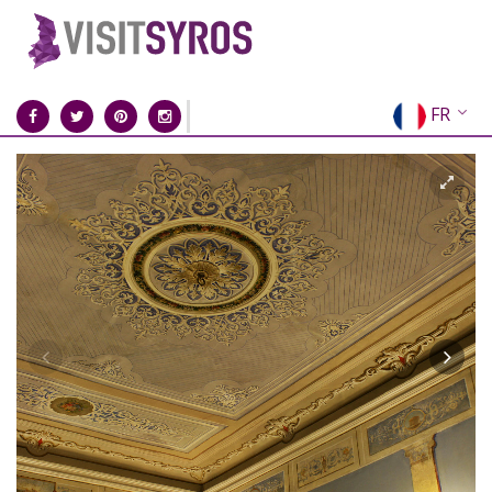
FR
EN
EL
DE
IT
ES
RU
CN