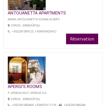
ANTOUANETTA APARTMENTS
MARIA ANTOUANETTA IOANNI ALVERTI
SYROS - ERMOÚPOLI
+302281089123, +306936426412
Réservation
APERGI'S ROOMS
P. APERGIS KAI F. APERGIS O.E.
SYROS - ERMOÚPOLI
+302281085800, +306979117135
+302281086288