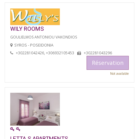
WILY ROOMS
GOULIELMOS ANTONIOU VAKONDIOS
SYROS - POSEIDONIA
+302281042426, +306932105453
+302281043296
Réservation
Not available
LETTA S APARTMENTS